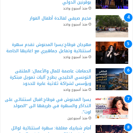
بوڨرنين الدولي
منذ أسبوع واحد
مخيم صيفي لفائدة أطفال الفوار
منذ أسبوع واحد
مهرجان قرطاج:يسرا المحنوش تقدم سهرة
استثنائية وتفاعل جماهيري مع اغانيها الخاصة
منذ أسبوع واحد
الحمامات عاصمة للمال والأعمال: الملتقى
التونسي الخليجي يطرح آليات تمويل مبتكرة
ويؤسس لشراكة ثلاثية عابرة للحدود
منذ أسبوع واحد
يسرا المحنوش في قرطاج:اقبال استثنائي على
التذاكر والسهرة في طريقها الى “الصولد
اوت”.
منذ أسبوعين
أمام شبابيك مغلقة: سهرة استثنائية لوائل