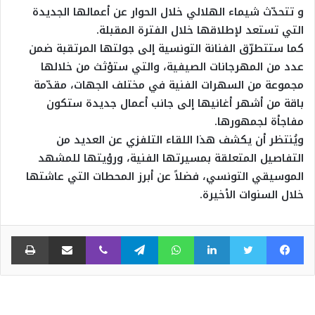
و تتحدّث شيماء الهلالي خلال الحوار عن أعمالها الجديدة
التي تستعد لإطلاقها خلال الفترة المقبلة.
كما ستتطرّق الفنانة التونسية إلى جولتها المرتقبة ضمن
عدد من المهرجانات الصيفية، والتي ستؤثث من خلالها
مجموعة من السهرات الفنية في مختلف الجهات، مقدّمة
باقة من أشهر أغانيها إلى جانب أعمال جديدة ستكون
مفاجأة لجمهورها.
ويُنتظر أن يكشف هذا اللقاء التلفزي عن العديد من
التفاصيل المتعلقة بمسيرتها الفنية، ورؤيتها للمشهد
الموسيقي التونسي، فضلاً عن أبرز المحطات التي عاشتها
خلال السنوات الأخيرة.
فيسبوك
تويتر
لينكدإن
واتساب
تيلقرام
ڤايبر
مشاركة عبر البريد
طبا