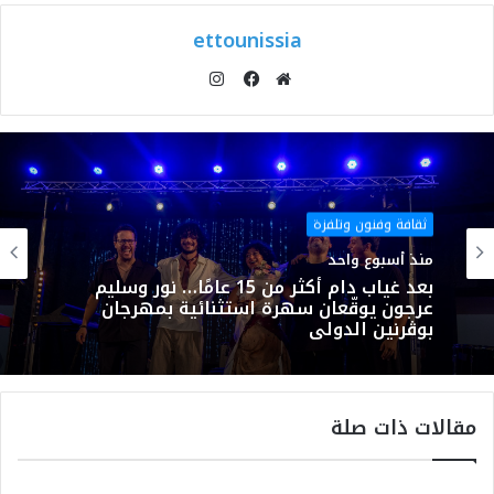
ettounissia
انستقرام
موقع
فيسبوك
الويب
ثقافة وفنون وتلفزة
منذ أسبوع واحد
بعد غياب دام أكثر من 15 عامًا… نور وسليم
عرجون يوقّعان سهرة استثنائية بمهرجان
بوڨرنين الدولي
مقالات ذات صلة