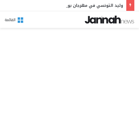
وليد التونسي في مهرجان بوقرنين: سهرة تحتفي بالموروث الشعبي وصالح الفرزيط في البال
القائمة