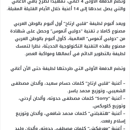
وتضم الدفعة الأولى 4 أغاني، تمهيدا لطرح باقي الأغاني
والتي يصل عددها إلى 14 أغنية خلال الأيام القليلة المقبلة.
ويعد ألبوم لطيفة “قلبي ارتاح” أول ألبوم بالوطن العربي
مصنوع كاملا بـ تقنية “دولبي أتموس” وحصل على شهادة
من “دولبي أتموس” العالمية، كأول ألبوم بالوطن العربي
مصنوع بهذه التقنية التكنولوجية الحديثة، نظرا لتمسك
لطيفة بالتطوير الدائم في أعمالها ومواكبة العصر.
وتضم الدفعة الأولى التي طرحتها لطيفة حتى الأن أغاني
– أغنية “قلبي ارتاح” كلمات حسام سعيد، وألحان مصطفى
الشعيبي، وتوزيع محمد ياسر.
– أغنية “Sorry” كلمات مصطفى حدوته، وألحان أردني،
وتوزيع كلوبكس.
– أغنية “هتقبلني” كلمات محمد شافعي، وألحان وتوزيع
إسلام رفعت.
– أغنية “معرفكش” كلمات مصطفى حدوته، وألحان وليد