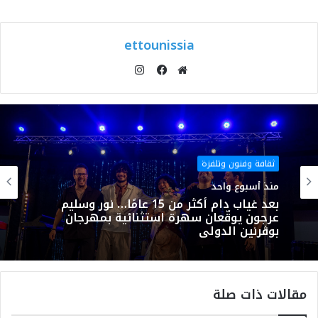
ettounissia
انستقرام
موقع
فيسبوك
الويب
ثقافة وفنون وتلفزة
منذ أسبوع واحد
بعد غياب دام أكثر من 15 عامًا… نور وسليم
عرجون يوقّعان سهرة استثنائية بمهرجان
بوڨرنين الدولي
مقالات ذات صلة