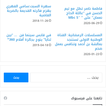
سهرة السبت:سامي الفهري
فاطمة ناصر تطل مع تيم
يهزم فكرته القديمة بالضربة
الحسن في “عائلة الحاج
القاضية
نعمان” على ” Mbc 5″
2018-11-26
2020-06-29
المسلسلات الرمضانية: القناة
في قابس سينما فن … “بين
الوطنية الاولى تستنجد
ثنايا” يتوج بجائزة أفلام 360°
بعائشة بن أحمد وتنافس بعمل
2019-04-18
ضخم
2020-01-23
البحث
عن:
تابعنا على فيسبوك