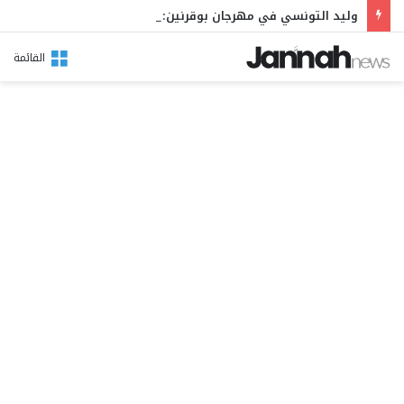
وليد التونسي في مهرجان بوقرنين: سهرة تحتفي بالموروث الشعبي وصالح الفرزيط في البال
القائمة