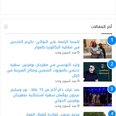
أخر المقالات
للسنة الرابعة على التوالي: تكريم الناجحين
في مناظرة البكالوريا بالفوار
منذ أسبوع واحد
وليد التونسي في مهرجان بوقرنين: سهرة
تحتفي بالموروث الشعبي وصالح الفرزيط في
البال
منذ أسبوع واحد
بعد غياب دام أكثر من 15 عامًا… نور وسليم
عرجون يوقّعان سهرة استثنائية بمهرجان
بوڨرنين الدولي
منذ أسبوع واحد
مخيم صيفي لفائدة أطفال الفوار