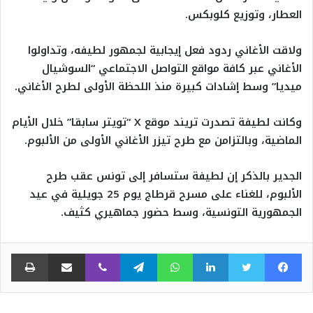
العطار، وتوزيع كلوبكس.
ولاقت الأغاني ردود فعل إيجابية لجمهور لطيفه، وتداولوا
الأغاني عبر كافة مواقع التواصل الاجتماعي “السوشيال
ميديا” وسط إشادات كبيرة منذ اللحظة الأولى لطرح الأغاني.
وكانت لطيفة تصدرت تريند موقع X “تويتر سابقا” خلال الأيام
الماضية، وبالتزامن مع طرح تيزر الأغاني الأولى من الألبوم.
الجدير بالذكر إن لطيفة ستسافر إلى تونس عقب طرح
الألبوم، للغناء على مسرح قرطاج يوم 25 جويلية في عيد
الجمهورية التونسية، وسط حضور جماهيري كثيف.
فيسبوك
تويتر
لينكدإن
واتساب
تيلقرام
ڤايبر
مشاركة عبر البريد
طبا