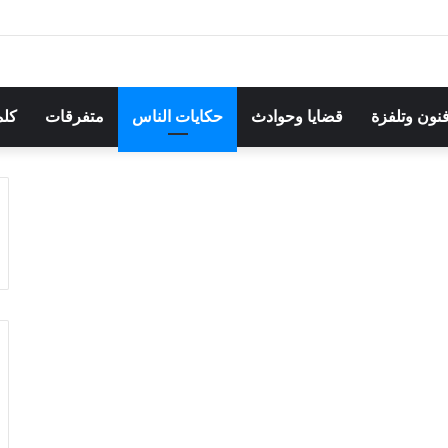
رجان بوقرنين: سهرة تحتفي بالموروث الشعبي وصالح الفرزيط في البال
فنون وتلفزة
قضايا وحوادث
حكايات الناس
متفرقات
كلم