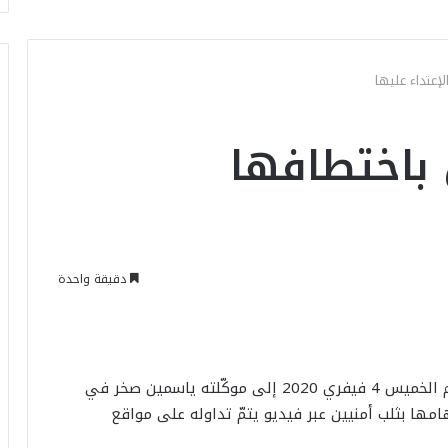
إعتداء عليها
 باختطافها
دقيقة واحدة
أكّد المحامي ياسين عزازة الإستماع بعد ظهر اليوم الخميس 4 فيفري 2020 إلى موكّلته ياسمين صخر في
ها بثلب أمنيين عبر فيديو يتمّ تداوله على مواقع