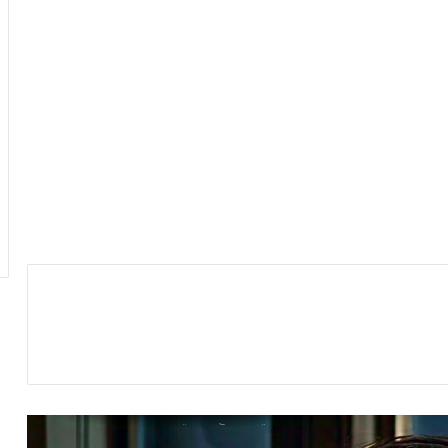
التربية الجنسية: القابلة نورشان الشقني،
صانعة محتوى تتحدث عن تجربتها الجريئة
(فيديو )
في الشارع فوزي وفي الدار وفاء : فتاة
تعيش وسط الرجال ولم يتفطنوا لها.. قصة
غريبة وإعترافات صادمة
حكايات رمضـــــــان زمـــــــــــان
زوجان يثيران تفاعل التونسيين :”عام كامل
نباتو في الشارع.. بنتي عمرها 3 شهور
نغطيها بمريولي ونرقد في خلعة”