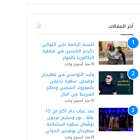
أخر المقالات
للسنة الرابعة على التوالي:
تكريم الناجحين في مناظرة
البكالوريا بالفوار
منذ أسبوع واحد
وليد التونسي في مهرجان
بوقرنين: سهرة تحتفي
بالموروث الشعبي وصالح
الفرزيط في البال
منذ أسبوع واحد
بعد غياب دام أكثر من 15
عامًا… نور وسليم عرجون
يوقّعان سهرة استثنائية
بمهرجان بوڨرنين الدولي
منذ أسبوع واحد