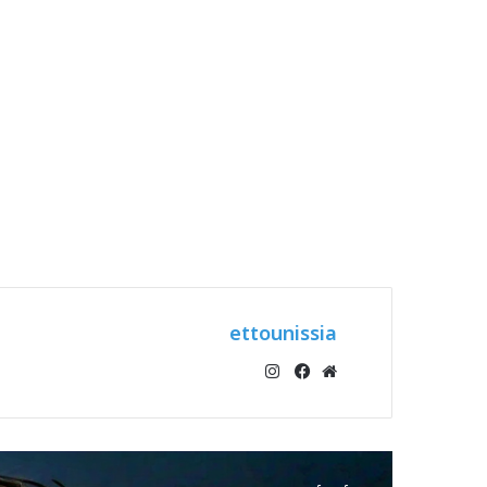
ettounissia
انستقرام
موقع
فيسبوك
الويب