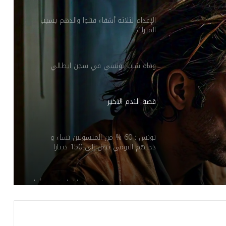
الإعدام لثلاثة أشقاء قتلوا والدهم بسبب
الميراث
وفاة شاب تونسي في سجن ايطالي
قصة الندم الاخير
تونس : 60 % من المتسولين نساء و
دخلهم اليومي يصل إلى 150 دينارا
تونسي يرسل محضر تنبيه لخطيبته من أجل
إتمام مراسم الزواج..التفاصيل