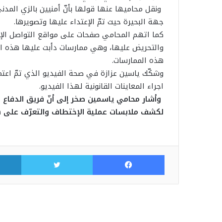
ونقل محاميها عنها قولها بأنّ أمنيين بالزي المد
جهة البحيرة حيث تمّ الإعتداء عليها وتصويرها.
كما اتهم المحامي صفحات على مواقع التواصل الإج
والتحريض عليها، وهي ممارسات دأبت عليها هذه ال
هذه الممارسات.
وشكّك ياسين عزازة في صحة الفيديو الذي تمّ اعتما
اجراء المعاينات القانونية لهذا الفيديو.
وأشار محامي ياسمين صخر إلى أنّ فريق الدفا
لكشف ملابسات عملية الإختطاف والتعرّف على 
فيسبوك
تويتر