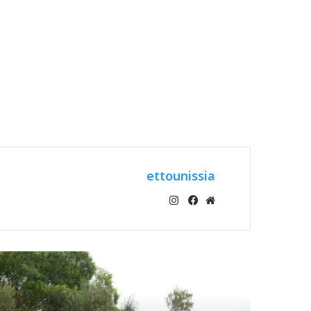
ettounissia
انستقرام
موقع
فيسبوك
الويب
أقرأ التالي