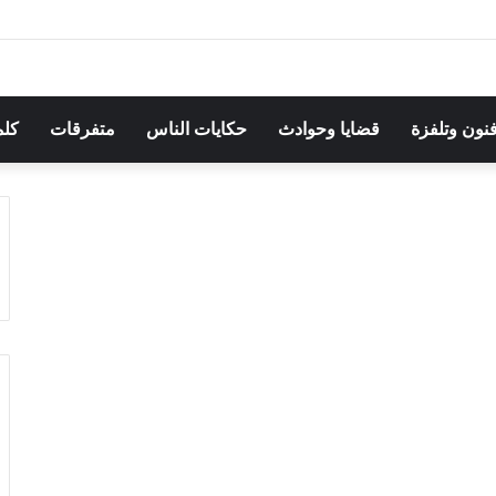
هرجان بوقرنين: سهرة تحتفي بالموروث الشعبي وصالح الفرزيط في البال
فنون وتلفزة
قضايا وحوادث
حكايات الناس
متفرقات
كلم