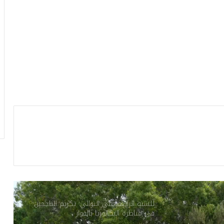
هبات هامة لدعم قطاعات الصحة والثقافة
والشباب و التربية في قبلي
مشروع تزويد العڨلة وخشاب بالماء الصالح
للشراب بين التعطيل الإداري وغضب الأهالي
احتفالات النادي الإفريقي بالبطولة: الداخلية
تعلن عن إجراءات أمنية استثنائية
الصحة العالمية: 7 إجراءات عاجلة للوقاية من
فيروس ‘هانتا’
للسنة الرابعة على التوالي: تكريم الناجحين
في مناظرة البكالوريا بالفوار