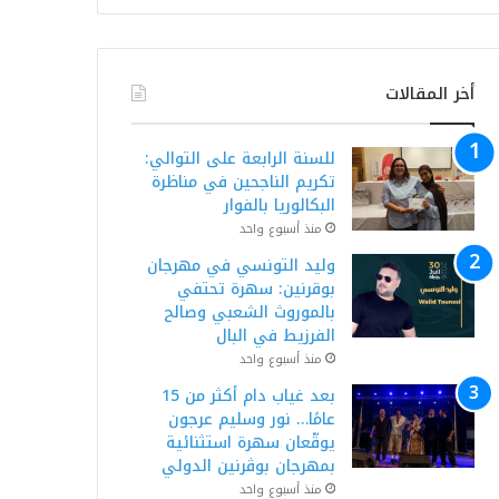
أخر المقالات
للسنة الرابعة على التوالي:
تكريم الناجحين في مناظرة
البكالوريا بالفوار
منذ أسبوع واحد
وليد التونسي في مهرجان
بوقرنين: سهرة تحتفي
بالموروث الشعبي وصالح
الفرزيط في البال
منذ أسبوع واحد
بعد غياب دام أكثر من 15
عامًا… نور وسليم عرجون
يوقّعان سهرة استثنائية
بمهرجان بوڨرنين الدولي
منذ أسبوع واحد