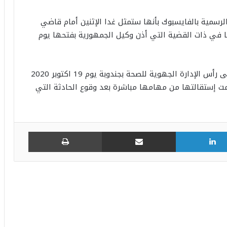
سمية بالفايسبوك بأنها ستمثل غدا الإثنين أمام قاضي
ها في ذات القضية التي أذن وكيل الجمهورية بفتحها يوم
ويذكر أن الدكتورة كوثر النهدي باشرت مهامها على رأس الإدارة الجهوية للصحة بجندوبة يوم 19 اكتوبر 2020
بذلك بتاريخ 17 أكتوبر 2020 وقد قدمت إستقالتها من مهامها مباشرة بعد وقوع الحادثة التي
لينكدإن
مشاركة عبر البريد
طباعة
طقس الاثنين: ارتفاع في درجات الحرارة
و”شهيلي”في هذه المناطق