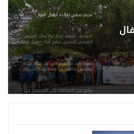
مخيم صيفي لفائدة أطفال الفوار
ال
الحمامات عاصمة للمال والأعمال: الملتقى
التونسي الخليجي يطرح آليات تمويل مبتكرة
ويؤسس لشراكة ثلاثية عابرة للحدود
دعوات إلى تحقيق رسمي في ملف طلبة
تونسيين بجامعة بيزا وسط تساؤلات حول
الإجراءات الإدارية
تراجع عدد الاعتداءات على الصحفيين في
ماي 2026 مؤشرات إيجابية نسبيا وسط
استمرار إشكالات بنيوية
طقس الاثنين: ارتفاع في درجات الحرارة
و”شهيلي”في هذه المناطق