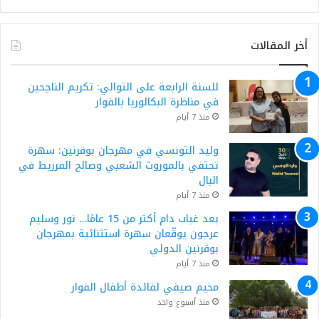
أخر المقالات
للسنة الرابعة على التوالي: تكريم الناجحين
في مناظرة البكالوريا بالفوار
منذ 7 أيام
وليد التونسي في مهرجان بوقرنين: سهرة
تحتفي بالموروث الشعبي وصالح الفرزيط في
البال
منذ 7 أيام
بعد غياب دام أكثر من 15 عامًا… نور وسليم
عرجون يوقّعان سهرة استثنائية بمهرجان
بوڨرنين الدولي
منذ 7 أيام
مخيم صيفي لفائدة أطفال الفوار
منذ أسبوع واحد