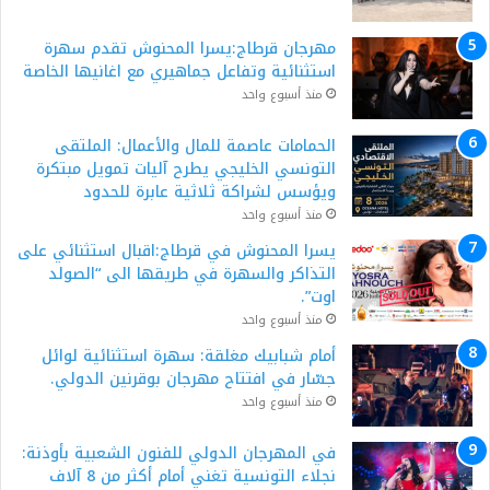
مهرجان قرطاج:يسرا المحنوش تقدم سهرة
استثنائية وتفاعل جماهيري مع اغانيها الخاصة
منذ أسبوع واحد
الحمامات عاصمة للمال والأعمال: الملتقى
التونسي الخليجي يطرح آليات تمويل مبتكرة
ويؤسس لشراكة ثلاثية عابرة للحدود
منذ أسبوع واحد
يسرا المحنوش في قرطاج:اقبال استثنائي على
التذاكر والسهرة في طريقها الى “الصولد
اوت”.
منذ أسبوع واحد
أمام شبابيك مغلقة: سهرة استثنائية لوائل
جسّار في افتتاح مهرجان بوقرنين الدولي.
منذ أسبوع واحد
في المهرجان الدولي للفنون الشعبية بأوذنة:
نجلاء التونسية تغني أمام أكثر من 8 آلاف