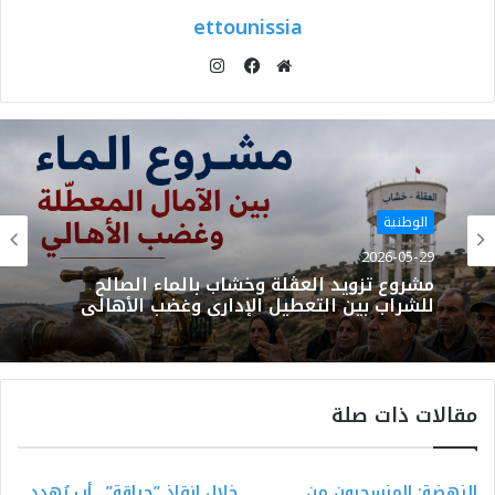
ettounissia
انستقرام
موقع
فيسبوك
الويب
الوطنية
2026-05-29
مشروع تزويد العڨلة وخشاب بالماء الصالح
للشراب بين التعطيل الإداري وغضب الأهالي
مقالات ذات صلة
النهضة: المنسحبون من
خلال إنقاذ ”حراقة”.. أب يُهدد