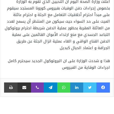
أعلنت وزارة الصحة اليوم أن التحيين الذي تقوم به الوزارة
بخصوص إجراءات دفن الوفيات بفيروس كورونا المستجد سيقوم
على مبدأ احترام أخلاقيات التعامل مع الجثة و احترام عائلة
الميت على حد السواء حيث سيكون من المنتظر أن يسمح لعدد
من العائلة المقربة بحظور عملية الدفن شريطة احترام بروتوكول
التباعد الجسدي مع منع ارتداء الأعوان القائمين على عملية
الدفن القناع الواقي و الغاء عملية انزال الجثة عن طريق
الجرافة و اعتماد الحبال كبديل
هذا و شددت الوزارة على ان البروتوكول الجديد سيحترم كامل
اجراءات الوقاية من الفيروس
فيسبوك
تويتر
لينكدإن
واتساب
تيلقرام
ڤايبر
مشاركة عبر البريد
طبا