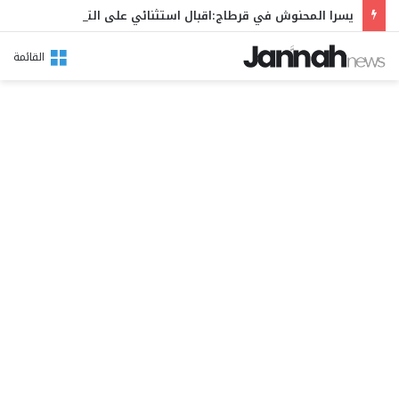
يسرا المحنوش في قرطاج:اقبال استثنائي على التذاكر والسهرة في طريقها الى “الصولد اوت”.
القائمة