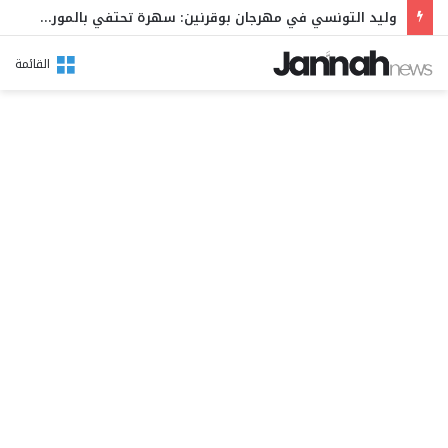
وليد التونسي في مهرجان بوقرنين: سهرة تحتفي بالموروث الشعبي وصالح الفرزيط في البال
القائمة