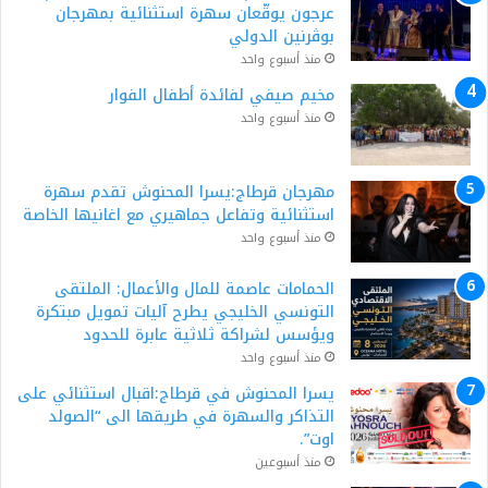
عرجون يوقّعان سهرة استثنائية بمهرجان
بوڨرنين الدولي
منذ أسبوع واحد
مخيم صيفي لفائدة أطفال الفوار
منذ أسبوع واحد
مهرجان قرطاج:يسرا المحنوش تقدم سهرة
استثنائية وتفاعل جماهيري مع اغانيها الخاصة
منذ أسبوع واحد
الحمامات عاصمة للمال والأعمال: الملتقى
التونسي الخليجي يطرح آليات تمويل مبتكرة
ويؤسس لشراكة ثلاثية عابرة للحدود
منذ أسبوع واحد
يسرا المحنوش في قرطاج:اقبال استثنائي على
التذاكر والسهرة في طريقها الى “الصولد
اوت”.
منذ أسبوعين