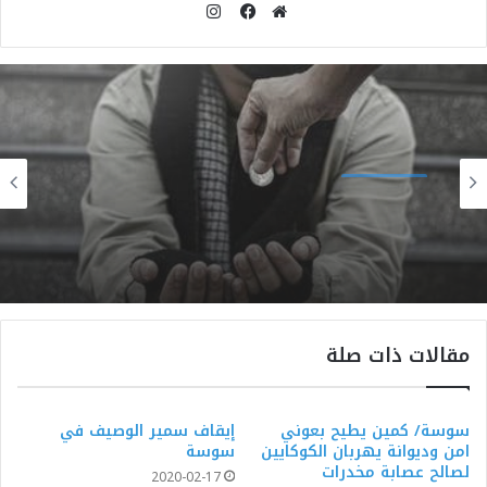
انستقرام
موقع
فيسبوك
الويب
حكايات الناس
2024-12-05
حكايات الناس
تونس : 60 % من المتسولين نساء و دخلهم
2024-12-30
اليومي يصل إلى 150 دينارا
مقالات ذات صلة
قصة الندم الاخير
سوسة/ كمين يطيح بعوني
إيقاف سمير الوصيف في
امن وديوانة يهربان الكوكايين
سوسة
لصالح عصابة مخدرات
2020-02-17