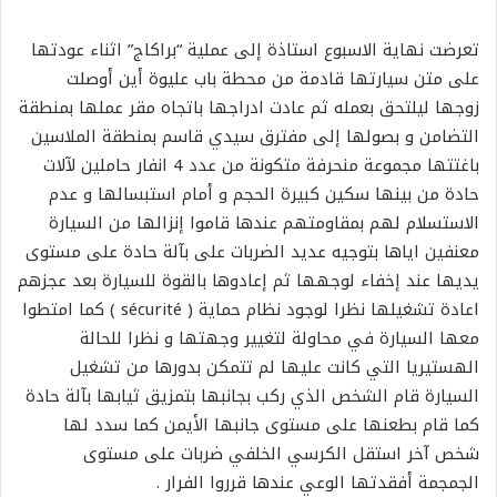
تعرضت نهاية الاسبوع استاذة إلى عملية “براكاج” اثناء عودتها
على متن سيارتها قادمة من محطة باب عليوة أين أوصلت
زوجها ليلتحق بعمله ثم عادت ادراجها باتجاه مقر عملها بمنطقة
التضامن و بصولها إلى مفترق سيدي قاسم بمنطقة الملاسين
باغتتها مجموعة منحرفة متكونة من عدد 4 انفار حاملين لآلات
حادة من بينها سكين كبيرة الحجم و أمام استبسالها و عدم
الاستسلام لهم بمقاومتهم عندها قاموا إنزالها من السيارة
معنفين اياها بتوجيه عديد الضربات على بآلة حادة على مستوى
يديها عند إخفاء لوجهها ثم إعادوها بالقوة للسيارة بعد عجزهم
اعادة تشغيلها نظرا لوجود نظام حماية ( sécurité ) كما امتطوا
معها السيارة في محاولة لتغيير وجهتها و نظرا للحالة
الهستيريا التي كانت عليها لم تتمكن بدورها من تشغيل
السيارة قام الشخص الذي ركب بجانبها بتمزيق ثيابها بآلة حادة
كما قام بطعنها على مستوى جانبها الأيمن كما سدد لها
شخص آخر استقل الكرسي الخلفي ضربات على مستوى
الجمجمة أفقدتها الوعي عندها قرروا الفرار .