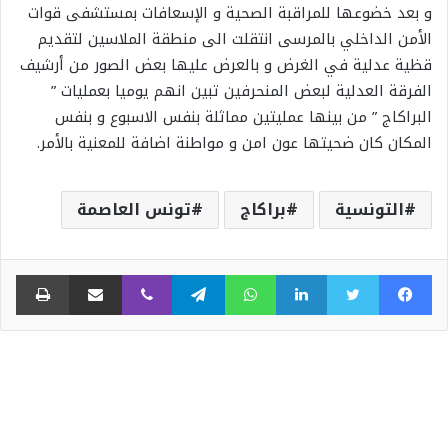
و بعد خضوعها للمراقبة الصحية و الإسعافات بمستشفى قوات
الأمن الداخلي بالمرسى انتقلت الى منطقة الملاسين لتقديم
قظية عدلية في الغرض و بالعرض عليها بعض الصور من أرشيف
الفرقة العدلية لبعض المنحرفين تبين انهم يوميا بعمليات ”
البراكاج ” من بينها عمليتين مماثلة بنفس الاسبوع و بنفس
المكان كان ضحيتها عون امن و مواطنة اضافة للمعنية بالأمر.
التونسية
براكاج
تونس العاصمة
فيسبوك
تويتر
لينكدإن
واتساب
تيلقرام
ڤايبر
مشاركة عبر البريد
طبا