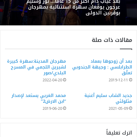
بعد غياب دام أكثر من 15 عامًا… نور وسليم
عرجون يوقّعان سهرة استثنائية بمهرجان
بوڨرنين الدولي
مقالات ذات صلة
بعد أن زوجوها بعماد
مهرجان المدينة:سهرة كبيرة
الطرابلسي : وجيهة الجندوبي
لشيرين اللجمي في المسرح
تعلّق
البلدي/صور
2022-04-20
2019-12-11
جديد الشاب سليم أغنية
محمد الغربي يستعد لإصدار
مثلولثي
“ابن الارض2”
2019-06-20
2021-05-09
اترك تعليقاً