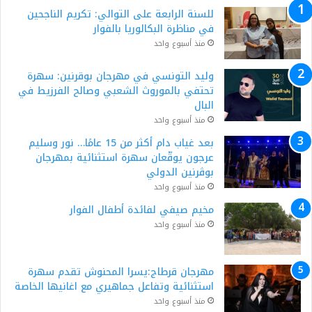
للسنة الرابعة على التوالي: تكريم الناجحين
في مناظرة البكالوريا بالفوار
منذ أسبوع واحد
وليد التونسي في مهرجان بوقرنين: سهرة
تحتفي بالموروث الشعبي وصالح الفرزيط في
البال
منذ أسبوع واحد
بعد غياب دام أكثر من 15 عامًا… نور وسليم
عرجون يوقّعان سهرة استثنائية بمهرجان
بوڨرنين الدولي
منذ أسبوع واحد
مخيم صيفي لفائدة أطفال الفوار
منذ أسبوع واحد
مهرجان قرطاج:يسرا المحنوش تقدم سهرة
استثنائية وتفاعل جماهيري مع اغانيها الخاصة
منذ أسبوع واحد