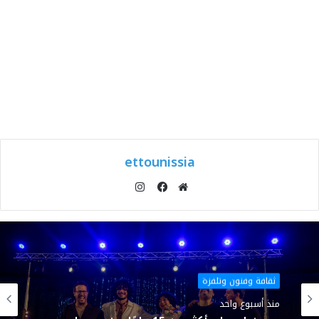
ettounissia
انستقرام
موقع
فيسبوك
الويب
ثقافة وفنون وتلفزة
منذ أسبوع واحد