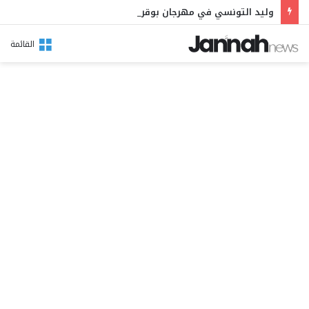
وليد التونسي في مهرجان بوقرنين: سهرة تحتفي بالموروث الشعبي وصالح الفرزيط في البال
القائمة