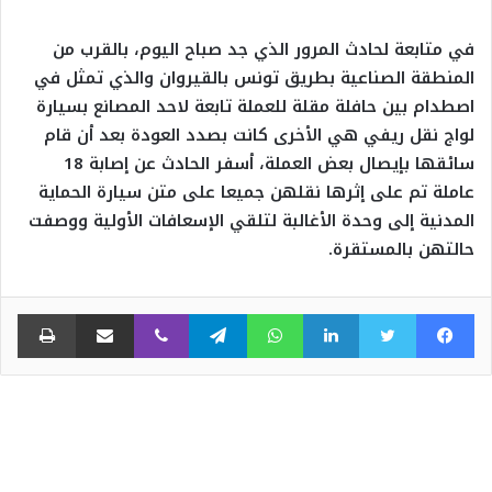
في متابعة لحادث المرور الذي جد صباح اليوم، بالقرب من
المنطقة الصناعية بطريق تونس بالقيروان والذي تمثل في
اصطدام بين حافلة مقلة للعملة تابعة لاحد المصانع بسيارة
لواج نقل ريفي هي الأخرى كانت بصدد العودة بعد أن قام
سائقها بإيصال بعض العملة، أسفر الحادث عن إصابة 18
عاملة تم على إثرها نقلهن جميعا على متن سيارة الحماية
المدنية إلى وحدة الأغالبة لتلقي الإسعافات الأولية ووصفت
حالتهن بالمستقرة.
فيسبوك
تويتر
لينكدإن
واتساب
تيلقرام
ڤايبر
مشاركة عبر البريد
طبا