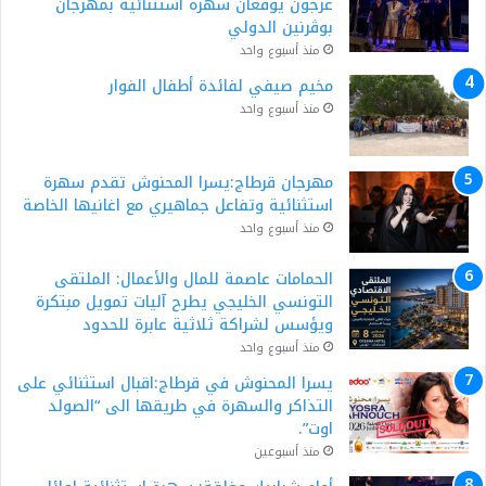
عرجون يوقّعان سهرة استثنائية بمهرجان
بوڨرنين الدولي
منذ أسبوع واحد
مخيم صيفي لفائدة أطفال الفوار
منذ أسبوع واحد
مهرجان قرطاج:يسرا المحنوش تقدم سهرة
استثنائية وتفاعل جماهيري مع اغانيها الخاصة
منذ أسبوع واحد
الحمامات عاصمة للمال والأعمال: الملتقى
التونسي الخليجي يطرح آليات تمويل مبتكرة
ويؤسس لشراكة ثلاثية عابرة للحدود
منذ أسبوع واحد
يسرا المحنوش في قرطاج:اقبال استثنائي على
التذاكر والسهرة في طريقها الى “الصولد
اوت”.
منذ أسبوعين