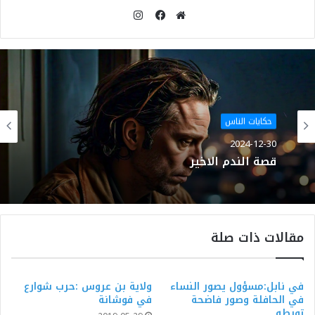
انستقرام
موقع
فيسبوك
الويب
حكايات الناس
2024-12-30
قصة الندم الاخير
مقالات ذات صلة
في نابل:مسؤول يصور النساء
ولاية بن عروس :حرب شوارع
في الحافلة وصور فاضحة
في فوشانة
تورطه