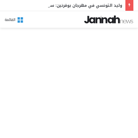
وليد التونسي في مهرجان بوقرنين: سهرة تحتفي بالموروث الشعبي وصالح الفرزيط في البال
القائمة