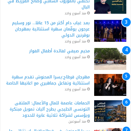
تحتفي بالموروث الشعبي وصالح الفرزيط في
البال
منذ أسبوع واحد
بعد غياب دام أكثر من 15 عامًا… نور وسليم
عرجون يوقّعان سهرة استثنائية بمهرجان
بوڨرنين الدولي
منذ أسبوع واحد
مخيم صيفي لفائدة أطفال الفوار
منذ أسبوع واحد
مهرجان قرطاج:يسرا المحنوش تقدم سهرة
استثنائية وتفاعل جماهيري مع اغانيها الخاصة
منذ أسبوع واحد
الحمامات عاصمة للمال والأعمال: الملتقى
التونسي الخليجي يطرح آليات تمويل مبتكرة
ويؤسس لشراكة ثلاثية عابرة للحدود
منذ أسبوعين