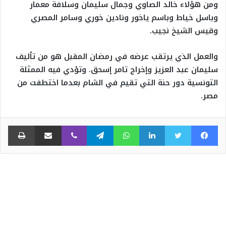
ومن هؤلاء خالد الصاوي وجمال سليمان وسلافة معمار
وباسل خياط وباسم ياخور ونادين خوري وسامر المصري
وقيس الشيخ نجيب.
والعمل الذي يرتقب عرضه في رمضان المقبل هو من تأليف
سليمان عبد العزيز وإخراج تامر إسحق. وتؤدي فيه الممثلة
التونسية دور حنة التي تقيم في الشام بعدما اختطفت من
مصر.
فيسبوك
تويتر
لينكدإن
واتساب
تيلقرام
ڤايبر
مشاركة عبر البريد
طبا