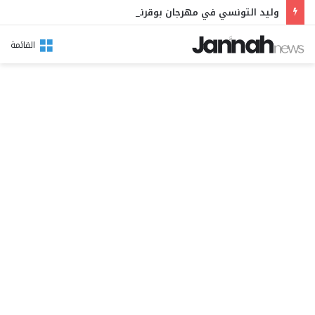
وليد التونسي في مهرجان بوقرنين: سهرة تحتفي بالموروث الشعبي وصالح الفرزيط في البال
القائمة