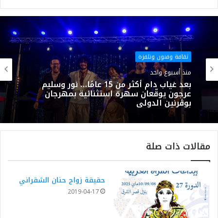
موقع
فيسبوك
الويب
ثقافة وفنون وتلفزة
منذ أسبوع واحد
بعد غياب دام أكثر من 15 عامًا… نور وسليم
عرجون يوقّعان سهرة استثنائية بمهرجان
بوڨرنين الدولي
مقالات ذات صلة
حقيقة زواج حنان الشقراني
2019-04-17