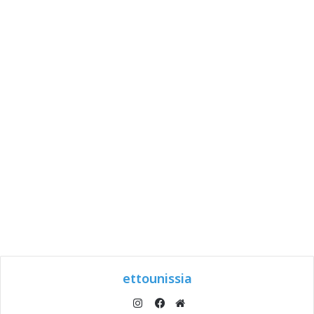
ettounissia
انستقرام