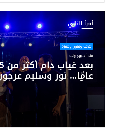
الويب
أقرأ التالي
ثقافة وفنون وتلفزة
منذ أسبوع واحد
بعد غياب د
عامًا… نور وسليم عرجون
يوقّعان سهرة استثنائي
بمهرجان بوڨرنين الدول