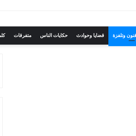
هرجان بوقرنين: سهرة تحتفي بالموروث الشعبي وصالح الفرزيط في البال
فنون وتلفزة
قضايا وحوادث
حكايات الناس
متفرقات
كلم