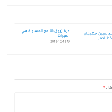
جسّار في افتتاح مهرجان بوقرنين الدولي.
في المهرجان الدولي للفنون الشعبية
بأوذنة: نجلاء التونسية تغني أمام أكثر من 8
درة زروق:انا مع المساواة في
آلاف متفرجا
سياسيين مهرجان
الميراث
خط احمر
2018-12-12
عذِّبيني.. جديد رامي عياش: نوستالجيّا
السبعينيات تعيد رسم أبعاد الفن البصري
والموسيقي
هذا الجمعة بالمسرح الأثري بسبيطلة: “طرڨ
وبرڨ” في افتتاح مهرجان العبادلة الدولي
ها بـ
*
بعد غياب 9 سنوات عن الفيديو كليب.. عيضه
المنهالي يعود بـ”قلبي رهينك”