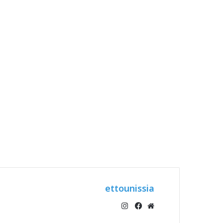
ettounissia
انستقرام
موقع
فيسبوك