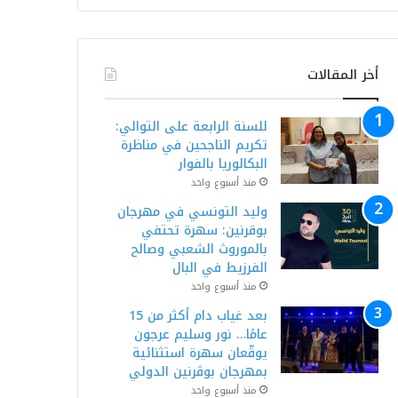
أخر المقالات
للسنة الرابعة على التوالي:
تكريم الناجحين في مناظرة
البكالوريا بالفوار
منذ أسبوع واحد
وليد التونسي في مهرجان
بوقرنين: سهرة تحتفي
بالموروث الشعبي وصالح
الفرزيط في البال
منذ أسبوع واحد
بعد غياب دام أكثر من 15
عامًا… نور وسليم عرجون
يوقّعان سهرة استثنائية
بمهرجان بوڨرنين الدولي
منذ أسبوع واحد