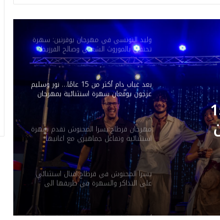
الدولي: أكثر من 100 كمان وعوامرية علية
المقدم
وليد التونسي في مهرجان بوقرنين: سهرة
تحتفي بالموروث الشعبي وصالح الفرزيط
في البال
بعد غياب دام أكثر من 15 عامًا… نور وسليم
عرجون يوقّعان سهرة استثنائية بمهرجان
بوڨرنين الدولي
ام أكثر من 15
مهرجان قرطاج:يسرا المحنوش تقدم سهرة
استثنائية وتفاعل جماهيري مع اغانيها
ة
الخاصة
ي
يسرا المحنوش في قرطاج:اقبال استثنائي
على التذاكر والسهرة في طريقها الى
“الصولد اوت”.
أمام شبابيك مغلقة: سهرة استثنائية لوائل