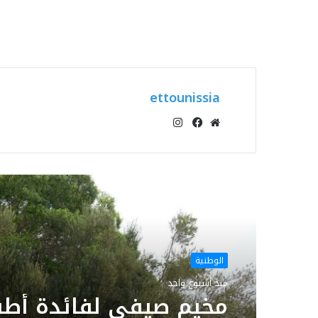
ettounissia
انستقرام
موقع
فيسبوك
الويب
أقرأ التالي
الوطنية
منذ أسبوع واحد
مخيم صيفي لفائدة أطف