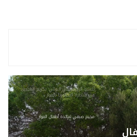
مشروع تزويد العڨلة وخشاب بالماء الصالح
للشراب بين التعطيل الإداري وغضب الأهالي
احتفالات النادي الإفريقي بالبطولة: الداخلية
تعلن عن إجراءات أمنية استثنائية
الصحة العالمية: 7 إجراءات عاجلة للوقاية من
فيروس ‘هانتا’
للسنة الرابعة على التوالي: تكريم الناجحين
في مناظرة البكالوريا بالفوار
مخيم صيفي لفائدة أطفال الفوار
ال