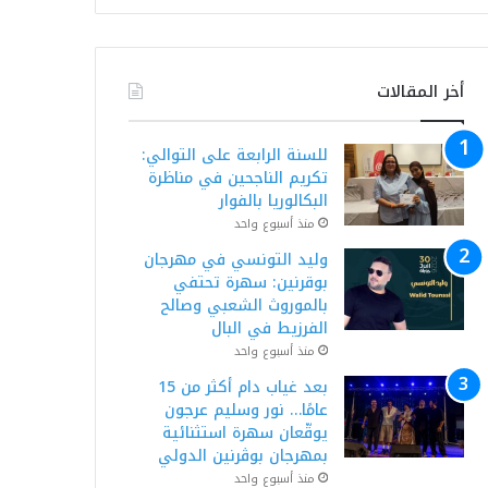
أخر المقالات
للسنة الرابعة على التوالي:
تكريم الناجحين في مناظرة
البكالوريا بالفوار
منذ أسبوع واحد
وليد التونسي في مهرجان
بوقرنين: سهرة تحتفي
بالموروث الشعبي وصالح
الفرزيط في البال
منذ أسبوع واحد
بعد غياب دام أكثر من 15
عامًا… نور وسليم عرجون
يوقّعان سهرة استثنائية
بمهرجان بوڨرنين الدولي
منذ أسبوع واحد