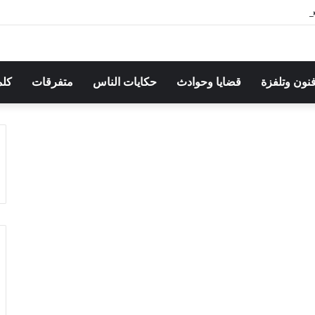
هرجان بوقرنين: سهرة تحتفي بالموروث الشعبي وصالح الفرزيط في البال
فنون وتلفزة
قضايا وحوادث
حكايات الناس
متفرقات
كلم