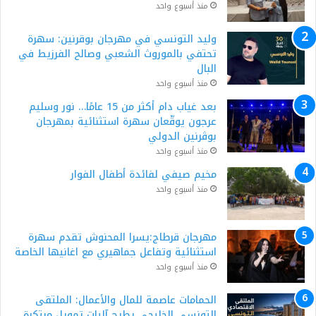
منذ أسبوع واحد
وليد التونسي في مهرجان بوقرنين: سهرة
تحتفي بالموروث الشعبي وصالح الفرزيط في
البال
منذ أسبوع واحد
بعد غياب دام أكثر من 15 عامًا… نور وسليم
عرجون يوقّعان سهرة استثنائية بمهرجان
بوڨرنين الدولي
منذ أسبوع واحد
مخيم صيفي لفائدة أطفال الفوار
منذ أسبوع واحد
مهرجان قرطاج:يسرا المحنوش تقدم سهرة
استثنائية وتفاعل جماهيري مع اغانيها الخاصة
منذ أسبوع واحد
الحمامات عاصمة للمال والأعمال: الملتقى
التونسي الخليجي يطرح آليات تمويل مبتكرة