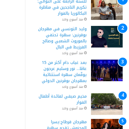
للسنة الرابعة على التوالي:
تكريم الناجحين في مناظرة
البكالوريا بالفوار
منذ أسبوع واحد
وليد التونسي في مهرجان
بوقرنين: سهرة تحتفي
بالموروث الشعبي وصالح
الفرزيط في البال
منذ أسبوع واحد
بعد غياب دام أكثر من 15
عامًا… نور وسليم عرجون
يوقّعان سهرة استثنائية
بمهرجان بوڨرنين الدولي
منذ أسبوع واحد
مخيم صيفي لفائدة أطفال
الفوار
منذ أسبوع واحد
مهرجان قرطاج:يسرا
المحنوش تقدم سهرة