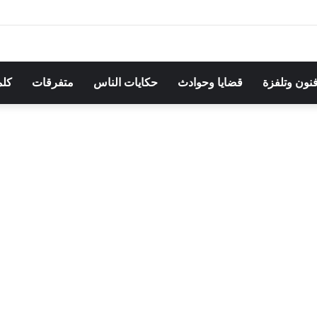
هرجان بوقرنين: سهرة تحتفي بالموروث الشعبي وصالح الفرزيط في البال
فنون وتلفزة
قضايا وحوادث
حكايات الناس
متفرقات
كلم