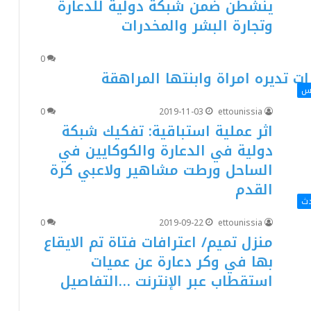
ينشطن ضمن شبكة دولية للدعارة
وتجارة البشر والمخدرات
0
 تديره امراة وابنتها المراهقة
اس
0
2019-11-03
ettounissia
اثر عملية استباقية: تفكيك شبكة
دولية في الدعارة والكوكايين في
الساحل ورطت مشاهير ولاعبي كرة
القدم
دث
0
2019-09-22
ettounissia
منزل تميم/ اعترافات فتاة تم الايقاع
بها في وكر دعارة عن عميات
استقطاب عبر الإنترنت …التفاصيل