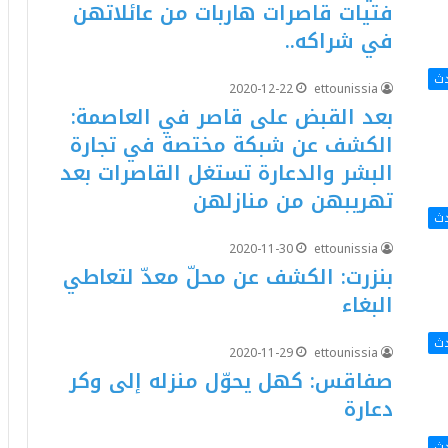
فتيات قاصرات هاربات من عائلاتهن
في شراكه..
دث
2020-12-22
ettounissia
بعد القبض على قاصر في العاصمة:
الكشف عن شبكة مختصة في تجارة
البشر والدعارة تستغل القاصرات بعد
تهريبهن من منازلهن
دث
2020-11-30
ettounissia
بنزرت: الكشف عن محلّ معدّ لتعاطي
البغاء
دث
2020-11-29
ettounissia
صفاقس: كهل يحوّل منزله إلى وكر
دعارة
دث