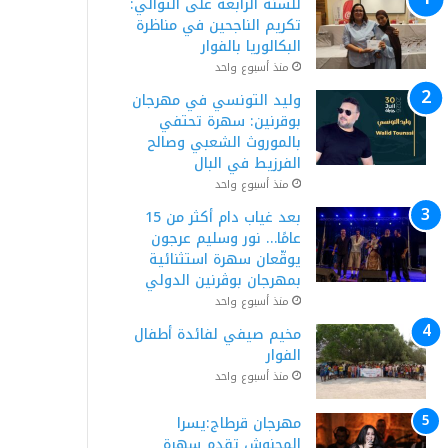
للسنة الرابعة على التوالي:
تكريم الناجحين في مناظرة
البكالوريا بالفوار
منذ أسبوع واحد
وليد التونسي في مهرجان
بوقرنين: سهرة تحتفي
بالموروث الشعبي وصالح
الفرزيط في البال
منذ أسبوع واحد
بعد غياب دام أكثر من 15
عامًا… نور وسليم عرجون
يوقّعان سهرة استثنائية
بمهرجان بوڨرنين الدولي
منذ أسبوع واحد
مخيم صيفي لفائدة أطفال
الفوار
منذ أسبوع واحد
مهرجان قرطاج:يسرا
المحنوش تقدم سهرة