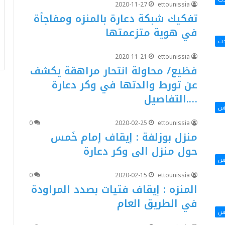
2020-11-27
ettounissia
تفكيك شبكة دعارة بالمنزه ومفاجأة
في هوية متزعمتها
دث
2020-11-21
ettounissia
فظيع/ محاولة انتحار مراهقة يكشف
عن تورط والدتها في وكر دعارة
….التفاصيل
اس
0
2020-02-25
ettounissia
منزل بوزلفة : إيقاف إمام خَمس
حول منزل الى وكر دعارة
اس
0
2020-02-15
ettounissia
المنزه : إيقاف فتيات بصدد المراودة
في الطريق العام
اس