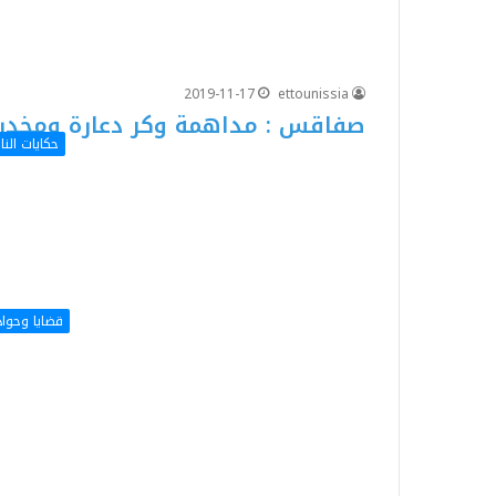
2019-11-17
ettounissia
صفاقس : مداهمة وكر دعارة ومخدرات
حكايات الن
قضايا وحوا