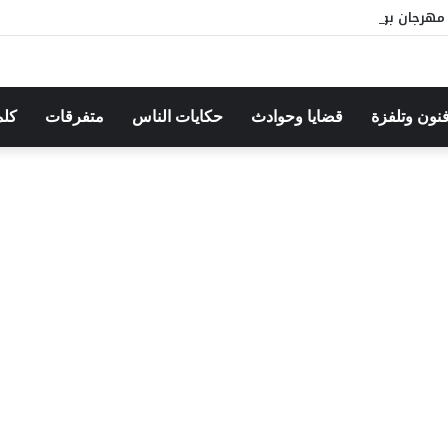
هرجان بوقرنين: سهرة تحتفي بالموروث الشعبي وصالح الفرزيط في البال
فنون وتلفزة
قضايا وحوادث
حكايات الناس
متفرقات
كلم