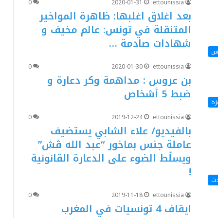
0
2020-01-31
ettounissia
بعد اغلاق اغلبها: ظاهرة المواخير
المتنقلة في تونس: عالم مخيف و
شهادات صادمة …
اس
0
2020-01-30
ettounissia
بن عروس : مداهمة وكر دعارة و
ضبط 5 أشخاص
زة
0
2019-12-24
ettounissia
بالفيديو/ علاء الشابي يستضيف
عاملة جنس بماخور “عبد الله ڨش”
ويسلّط الضوء على الدعارة القانونية
!
دث
0
2019-11-18
ettounissia
ايقاف 4 تونسيات في المغرب