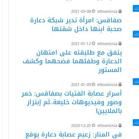
دث
2021-03-08
ettounissia
صفاقس: امرأة تدير شبكة دعارة
صحبة ابنها داخل شقتها
دث
2021-01-12
ettounissia
يتفق مع طليقته على امتهان
الدعارة وطفلهما فضحهما وكشف
المستور
دث
2021-01-09
ettounissia
أسرار عصابة الفتيات بصفاقس: خمر
وصور وفيديوهات خليعة..ثم إبتزاز
بالملايين!
دث
2020-12-25
ettounissia
في المنار: زعيم عصابة دعارة يوقع