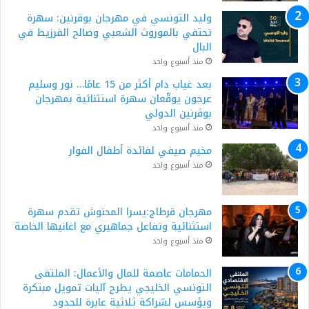
وليد التونسي في مهرجان بوقرنين: سهرة
تحتفي بالموروث الشعبي وصالح الفرزيط في
البال
منذ أسبوع واحد
بعد غياب دام أكثر من 15 عامًا… نور وسليم
عرجون يوقّعان سهرة استثنائية بمهرجان
بوڨرنين الدولي
منذ أسبوع واحد
مخيم صيفي لفائدة أطفال الفوار
منذ أسبوع واحد
مهرجان قرطاج:يسرا المحنوش تقدم سهرة
استثنائية وتفاعل جماهيري مع اغانيها الخاصة
منذ أسبوع واحد
الحمامات عاصمة للمال والأعمال: الملتقى
التونسي الخليجي يطرح آليات تمويل مبتكرة
ويؤسس لشراكة ثلاثية عابرة للحدود