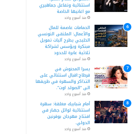
استثنائية وتفاعل جماهيري
مع اغانيها الخاصة
منذ أسبوع واحد
الحمامات عاصمة للمال
والأعمال: الملتقى التونسي
الخليجي يطرح آليات تمويل
مبتكرة ويؤسس لشراكة
ثلاثية عابرة للحدود
منذ أسبوع واحد
يسرا المحنوش في
قرطاج:اقبال استثنائي على
التذاكر والسهرة في طريقها
الى “الصولد اوت”.
منذ أسبوع واحد
أمام شبابيك مغلقة: سهرة
استثنائية لوائل جسّار في
افتتاح مهرجان بوقرنين
الدولي.
منذ أسبوع واحد