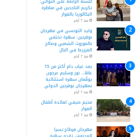
للسنة الرابعة على التوالي:
تكريم الناجحين في مناظرة
البكالوريا بالفوار
منذ 7 أيام
وليد التونسي في مهرجان
بوقرنين: سهرة تحتفي
بالموروث الشعبي وصالح
الفرزيط في البال
منذ 7 أيام
بعد غياب دام أكثر من 15
عامًا… نور وسليم عرجون
يوقّعان سهرة استثنائية
بمهرجان بوڨرنين الدولي
منذ 7 أيام
مخيم صيفي لفائدة أطفال
الفوار
منذ 7 أيام
مهرجان قرطاج:يسرا
المحنوش تقدم سهرة