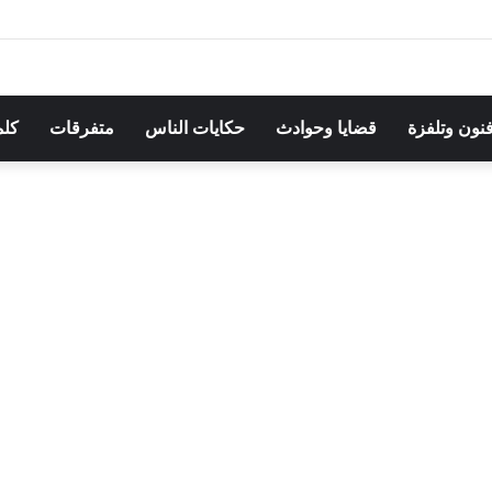
مهرجان بوقرنين: سهرة تحتفي بالموروث الشعبي وصالح الفرزيط في البا
فنون وتلفزة
قضايا وحوادث
حكايات الناس
متفرقات
كلم