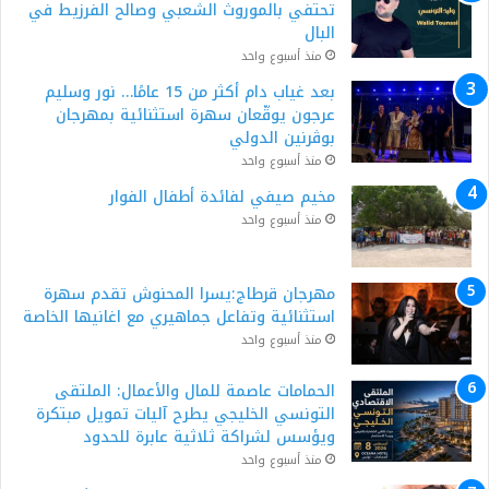
تحتفي بالموروث الشعبي وصالح الفرزيط في
البال
منذ أسبوع واحد
بعد غياب دام أكثر من 15 عامًا… نور وسليم
عرجون يوقّعان سهرة استثنائية بمهرجان
بوڨرنين الدولي
منذ أسبوع واحد
مخيم صيفي لفائدة أطفال الفوار
منذ أسبوع واحد
مهرجان قرطاج:يسرا المحنوش تقدم سهرة
استثنائية وتفاعل جماهيري مع اغانيها الخاصة
منذ أسبوع واحد
الحمامات عاصمة للمال والأعمال: الملتقى
التونسي الخليجي يطرح آليات تمويل مبتكرة
ويؤسس لشراكة ثلاثية عابرة للحدود
منذ أسبوع واحد