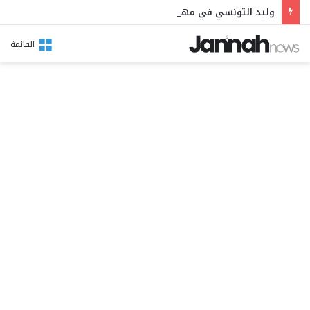
وليد التونسي في مهرجان بوقرنين: سهرة تحتفي بالموروث الشعبي وصالح الفرزيط في البال
القائمة