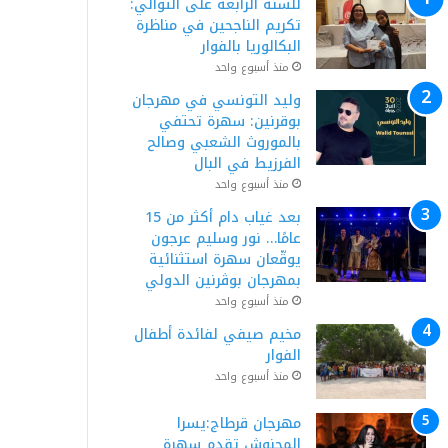
للسنة الرابعة على التوالي:
تكريم الناجحين في مناظرة
البكالوريا بالفوار
منذ أسبوع واحد
وليد التونسي في مهرجان
بوقرنين: سهرة تحتفي
بالموروث الشعبي وصالح
الفرزيط في البال
منذ أسبوع واحد
بعد غياب دام أكثر من 15
عامًا… نور وسليم عرجون
يوقّعان سهرة استثنائية
بمهرجان بوڨرنين الدولي
منذ أسبوع واحد
مخيم صيفي لفائدة أطفال
الفوار
منذ أسبوع واحد
مهرجان قرطاج:يسرا
المحنوش تقدم سهرة