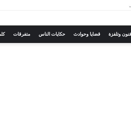
هرجان بوقرنين: سهرة تحتفي بالموروث الشعبي وصالح الفرزيط في البال
فنون وتلفزة
قضايا وحوادث
حكايات الناس
متفرقات
كلم