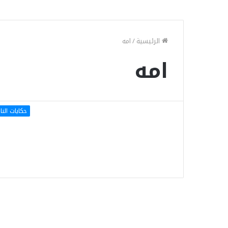
الرئيسية
/
امه
امه
حكايات الن