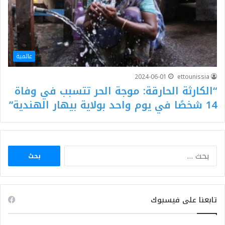
عالمية
2024-06-01
ettounissia
“الكارثة الحارقة: موجة الحر تتسبب في وفاة
14 شخصًا في يوم واحد بولاية بيهار الهندية”
البحث
عن:
تابعنا على فيسبوك