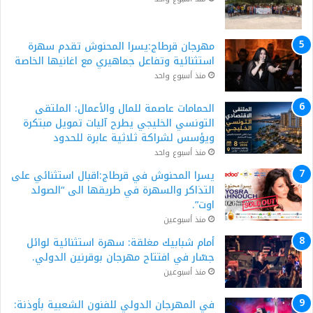
مهرجان قرطاج:يسرا المحنوش تقدم سهرة
استثنائية وتفاعل جماهيري مع اغانيها الخاصة
منذ أسبوع واحد
الحمامات عاصمة للمال والأعمال: الملتقى
التونسي الخليجي يطرح آليات تمويل مبتكرة
ويؤسس لشراكة ثلاثية عابرة للحدود
منذ أسبوع واحد
يسرا المحنوش في قرطاج:اقبال استثنائي على
التذاكر والسهرة في طريقها الى “الصولد
اوت”.
منذ أسبوعين
أمام شبابيك مغلقة: سهرة استثنائية لوائل
جسّار في افتتاح مهرجان بوقرنين الدولي.
منذ أسبوعين
في المهرجان الدولي للفنون الشعبية بأوذنة: