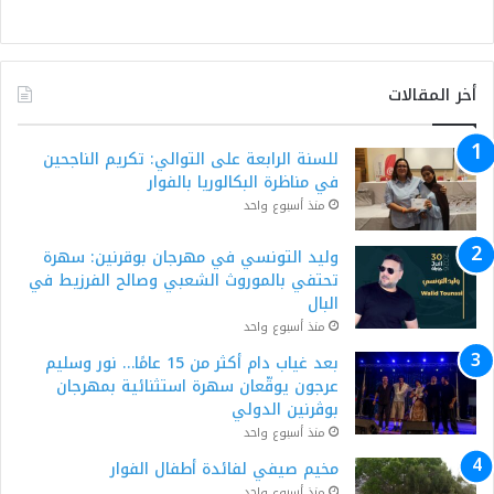
أخر المقالات
للسنة الرابعة على التوالي: تكريم الناجحين
في مناظرة البكالوريا بالفوار
منذ أسبوع واحد
وليد التونسي في مهرجان بوقرنين: سهرة
تحتفي بالموروث الشعبي وصالح الفرزيط في
البال
منذ أسبوع واحد
بعد غياب دام أكثر من 15 عامًا… نور وسليم
عرجون يوقّعان سهرة استثنائية بمهرجان
بوڨرنين الدولي
منذ أسبوع واحد
مخيم صيفي لفائدة أطفال الفوار
منذ أسبوع واحد