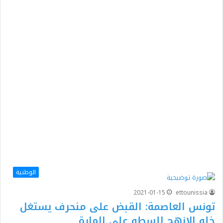
الوطنية
2021-01-15
ettounissia
تونس العاصمة: القبض على منحرف يستغل
خلو الانهج للسطو على المارة