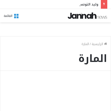
وليد التونسي في مهرجان بوقرنين: سهرة تحتفي بالموروث الشعبي وصالح الفرزيط في البال
القائمة
الرئيسية
/
المارة
المارة