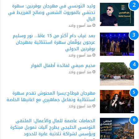
وليد التونسي في مهرجان بوقرنين: سهرة
تحتفي بالموروث الشعبي وصالح الفرزيط في
البال
منذ أسبوع واحد
بعد غياب دام أكثر من 15 عامًا… نور وسليم
عرجون يوقّعان سهرة استثنائية بمهرجان
بوڨرنين الدولي
منذ أسبوع واحد
مخيم صيفي لفائدة أطفال الفوار
منذ أسبوع واحد
مهرجان قرطاج:يسرا المحنوش تقدم سهرة
استثنائية وتفاعل جماهيري مع اغانيها الخاصة
منذ أسبوع واحد
الحمامات عاصمة للمال والأعمال: الملتقى
التونسي الخليجي يطرح آليات تمويل مبتكرة
ويؤسس لشراكة ثلاثية عابرة للحدود