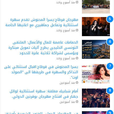
منذ أسبوع واحد
مهرجان قرطاج:يسرا المحنوش تقدم سهرة
استثنائية وتفاعل جماهيري مع اغانيها الخاصة
منذ أسبوع واحد
الحمامات عاصمة للمال والأعمال: الملتقى
التونسي الخليجي يطرح آليات تمويل مبتكرة
ويؤسس لشراكة ثلاثية عابرة للحدود
منذ أسبوع واحد
يسرا المحنوش في قرطاج:اقبال استثنائي على
التذاكر والسهرة في طريقها الى “الصولد
اوت”.
منذ أسبوعين
أمام شبابيك مغلقة: سهرة استثنائية لوائل
جسّار في افتتاح مهرجان بوقرنين الدولي.
منذ أسبوعين
في المهرجان الدولي للفنون الشعبية بأوذنة: