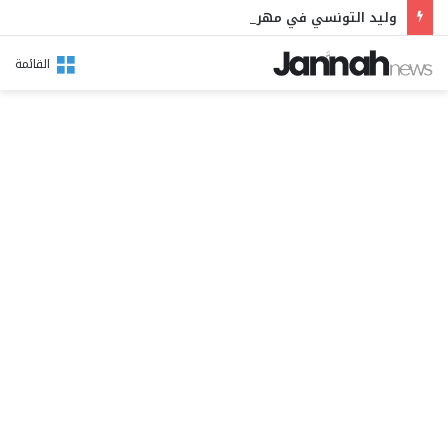
وليد التونسي في مهرجان بوقرنين: سهرة تحتفي بالموروث الشعبي وصالح الفرزيط في البال
القائمة