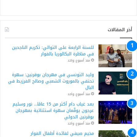
أخر المقالات
للسنة الرابعة على التوالي: تكريم الناجحين
في مناظرة البكالوريا بالفوار
منذ أسبوع واحد
وليد التونسي في مهرجان بوقرنين: سهرة
تحتفي بالموروث الشعبي وصالح الفرزيط في
البال
منذ أسبوع واحد
بعد غياب دام أكثر من 15 عامًا… نور وسليم
عرجون يوقّعان سهرة استثنائية بمهرجان
بوڨرنين الدولي
منذ أسبوع واحد
مخيم صيفي لفائدة أطفال الفوار