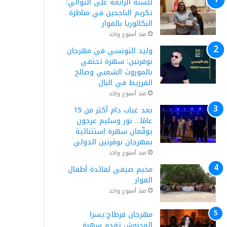
للسنة الرابعة على التوالي:
تكريم الناجحين في مناظرة
البكالوريا بالفوار
منذ أسبوع واحد
وليد التونسي في مهرجان
بوقرنين: سهرة تحتفي
بالموروث الشعبي وصالح
الفرزيط في البال
منذ أسبوع واحد
بعد غياب دام أكثر من 15
عامًا… نور وسليم عرجون
يوقّعان سهرة استثنائية
بمهرجان بوڨرنين الدولي
منذ أسبوع واحد
مخيم صيفي لفائدة أطفال
الفوار
منذ أسبوع واحد
مهرجان قرطاج:يسرا
المحنوش تقدم سهرة