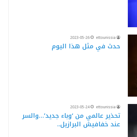
2023-05-26
ettounissia
حدث في مثل هذا اليوم
2023-05-24
ettounissia
تحذير عالمي من ‘وباء جديد’…والسر
عند خفافيش البرازيل..