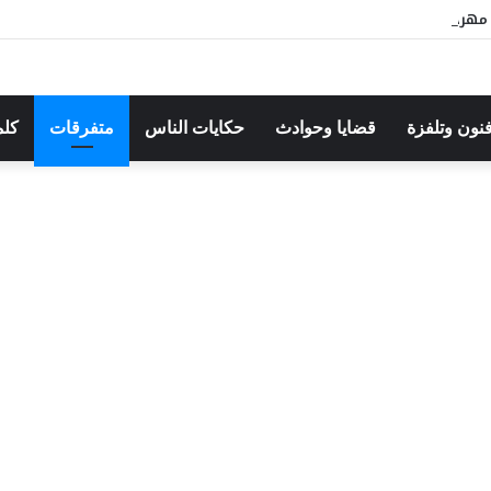
هرجان بوقرنين: سهرة تحتفي بالموروث الشعبي وصالح الفرزيط في البال
فنون وتلفزة
قضايا وحوادث
حكايات الناس
متفرقات
كلم