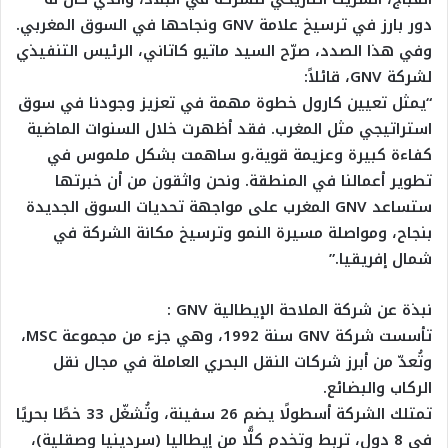
دور بارز في ترسيخ علامة GNV ونجاحها في السوق المغربي.
وفي هذا الصدد، صرّح السيد ماتيو كاتاني، الرئيس التنفيذي
لشركة GNV، قائلاً:
“يمثل تعيين كارول خطوة مهمة في تعزيز وجودنا في سوق
استراتيجي مثل المغرب. فقد أظهرت خلال السنوات الماضية
كفاءة كبيرة وعزيمة قوية،و ساهمت بشكل ملموس في
تطوير أعمالنا في المنطقة. ونحن واثقون من أن خبرتها
ستساعد GNV المغرب على مواجهة تحديات السوق الجديدة
بنجاح، ومواصلة مسيرة النمو وترسيخ مكانة الشركة في
شمال إفريقيا.”
نبذة عن شركة الملاحة الإيطالية GNV :
تأسست شركة GNV سنة 1992، وهي جزء من مجموعة MSC،
وتُعدّ من أبرز شركات النقل البحري العاملة في مجال نقل
الركاب والبضائع.
تمتلك الشركة أسطولًا يضم 26 سفينة، وتُشغّل 33 خطًا بحريًا
في 8 دول، تربط وتخدم كلًّا من إيطاليا (سردينيا وصقلية)،