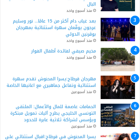
البال
منذ أسبوع واحد
بعد غياب دام أكثر من 15 عامًا… نور وسليم
عرجون يوقّعان سهرة استثنائية بمهرجان
بوڨرنين الدولي
منذ أسبوع واحد
مخيم صيفي لفائدة أطفال الفوار
منذ أسبوع واحد
مهرجان قرطاج:يسرا المحنوش تقدم سهرة
استثنائية وتفاعل جماهيري مع اغانيها الخاصة
منذ أسبوعين
الحمامات عاصمة للمال والأعمال: الملتقى
التونسي الخليجي يطرح آليات تمويل مبتكرة
ويؤسس لشراكة ثلاثية عابرة للحدود
منذ أسبوعين
يسرا المحنوش في قرطاج:اقبال استثنائي على