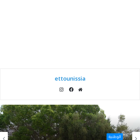
ettounissia
انستقرام
موقع
فيسبوك
الويب
الوطنية