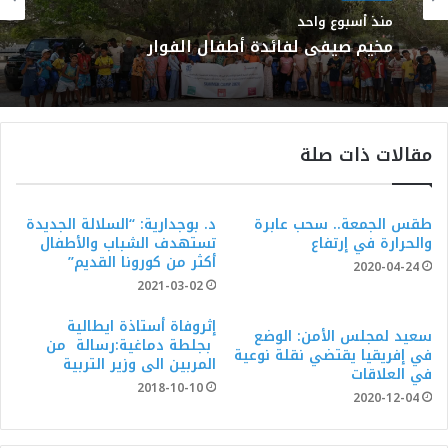
منذ أسبوع واحد
مخيم صيفي لفائدة أطفال الفوار
مقالات ذات صلة
طقس الجمعة.. سحب عابرة
د. بوجدارية: “السلالة الجديدة
والحرارة في إرتفاع
تستهدف الشباب والأطفال
أكثر من كورونا القديم”
2020-04-24
2021-03-02
إثروفاة أستاذة ايطالية
سعيد لمجلس الأمن: الوضع
بجلطة دماغية:رسالة من
في إفريقيا يقتضي نقلة نوعية
المربين الى وزير التربية
في العلاقات
2018-10-10
2020-12-04