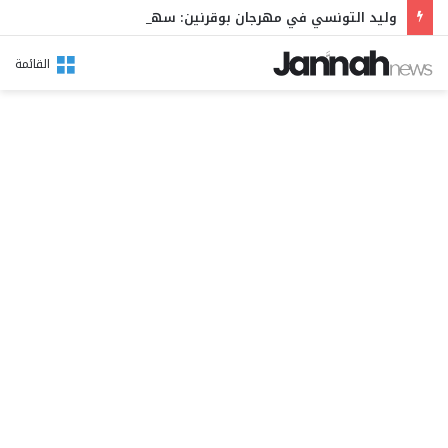
وليد التونسي في مهرجان بوقرنين: سهرة تحتفي بالموروث الشعبي وصالح الفرزيط في البال
القائمة