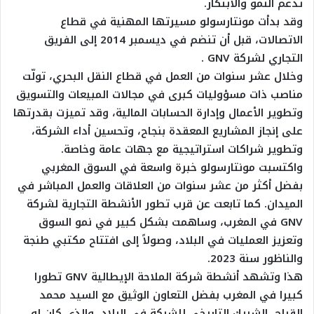
تدعم النمو والابتكار.
وقد بدأت مونتارسولو مسيرتها المهنية في قطاع
الاتصالات، قبل أن تنضم في ديسمبر 2014 إلى الفريق
التجاري لشركة GNV .
وخلال عشر سنوات من العمل في قطاع النقل البحري، تولّت
مناصب ذات مسؤوليات كبرى في مجالات المبيعات والتسويق
وتطوير الأعمال وإدارة الحسابات المالية، وقد تميزت بقدرتها
على إنجاز المشاريع المعقدة بنجاح، وتحسين أداء الشركة،
وتطوير شراكات استراتيجية مع جهات عامة وخاصة.
واكتسبت مونتارسولو خبرة واسعة في السوق المغربي
بفضل أكثر من عشر سنوات من العلاقات والعمل المباشر في
الميدان. كما تابعت عن قرب تطور الأنشطة التجارية لشركة
GNV في المغرب، وساهمت بشكل كبير في نمو السوق
وتعزيز العمليات في البلاد، وصولاً إلى افتتاح مكتبي طنجة
والناظور سنة 2023.
هذا وتشهد أنشطة شركة الملاحة الإيطالية GNV تطورا
كبيرا في المغرب بفضل التعاون الوثيق مع السيد محمد
القباج، الشريك التاريخي للشركة في البلاد، والذي كان له