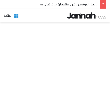
وليد التونسي في مهرجان بوقرنين: سهرة تحتفي بالموروث الشعبي وصالح الفرزيط في البال
القائمة