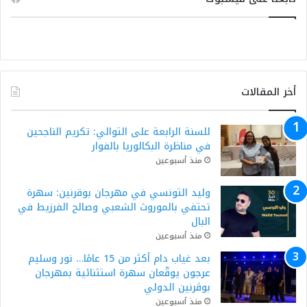
أخر المقالات
للسنة الرابعة على التوالي: تكريم الناجحين
في مناظرة البكالوريا بالفوار
منذ أسبوعين
وليد التونسي في مهرجان بوقرنين: سهرة
تحتفي بالموروث الشعبي وصالح الفرزيط في
البال
منذ أسبوعين
بعد غياب دام أكثر من 15 عامًا… نور وسليم
عرجون يوقّعان سهرة استثنائية بمهرجان
بوڨرنين الدولي
منذ أسبوعين