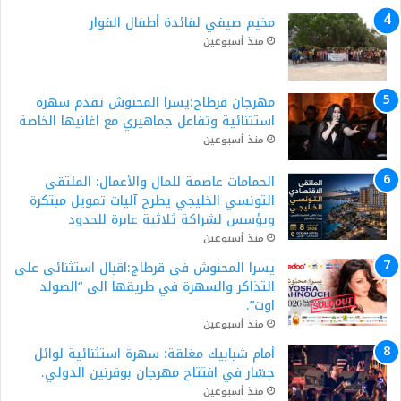
مخيم صيفي لفائدة أطفال الفوار
منذ أسبوعين
مهرجان قرطاج:يسرا المحنوش تقدم سهرة
استثنائية وتفاعل جماهيري مع اغانيها الخاصة
منذ أسبوعين
الحمامات عاصمة للمال والأعمال: الملتقى
التونسي الخليجي يطرح آليات تمويل مبتكرة
ويؤسس لشراكة ثلاثية عابرة للحدود
منذ أسبوعين
يسرا المحنوش في قرطاج:اقبال استثنائي على
التذاكر والسهرة في طريقها الى “الصولد
اوت”.
منذ أسبوعين
أمام شبابيك مغلقة: سهرة استثنائية لوائل
جسّار في افتتاح مهرجان بوقرنين الدولي.
منذ أسبوعين