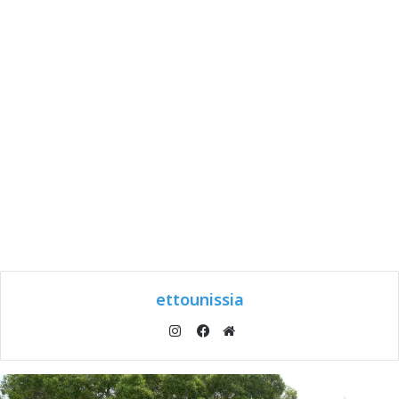
ettounissia
انستقرام
موقع
فيسبوك
الويب