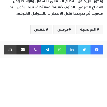
وتكون الريح من القطاع الشمالي بالشمال والوسط ومن
القطاع الشرقي بالجنوب ضعيفة فمعتدلة، فيما يكون البحر
متموجا ثم تدريجيا قليل الاضطراب بالسواحل الشرقية.
التونسية
تونس
طقس
فيسبوك
تويتر
لينكدإن
واتساب
تيلقرام
ڤايبر
مشاركة عبر البريد
طبا