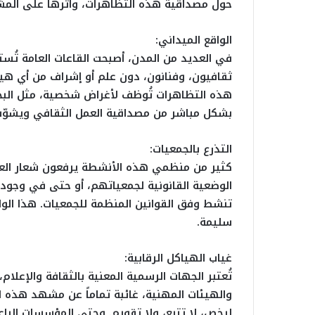
حول مصداقية هذه التظاهرات، وأثرها على المشه
الواقع الميداني:
في العديد من المدن، أصبحت القاعات العامة تُس
ثقافيون، وفنانون، دون علم أو إشراف من أي ه
هذه التظاهرات تُوظف لأغراض شخصية، مثل البحث 
بشكل مباشر من مصداقية العمل الثقافي ويشوّش
التذرع بالجمعيات:
كثير من منظمي هذه الأنشطة يرفعون شعار العم
الوضعية القانونية لجمعياتهم، أو حتى في وجود
تنشط وفق القوانين المنظمة للجمعيات. هذا الواق
سليمة.
غياب الهياكل الرقابية:
تُعتبر الجهات الرسمية المعنية بالثقافة والإعلام
والهيئات المهنية، غائبة تماماً عن مشهد هذه ال
لرخص، لا تتبع، ولا تقويم. وحتى المؤسسات الراعي