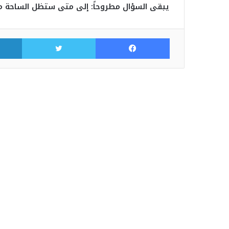
يبقى السؤال مطروحاً: إلى متى ستظل الساحة م
فيسبوك
تويتر