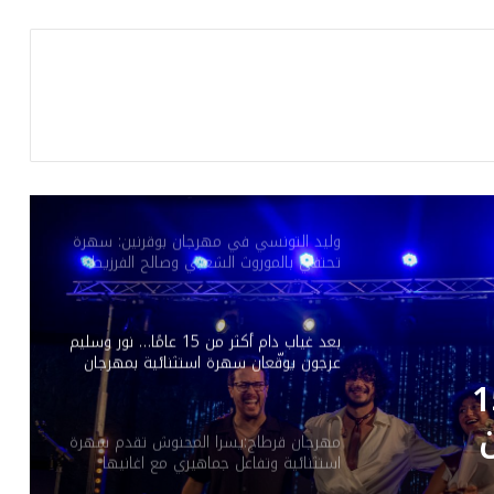
بعد غياب 9 سنوات عن الفيديو كليب.. عيضه
المنهالي يعود بـ”قلبي رهينك”
في افتتاح الدورة الـ 53 لمهرجان المنستير
الدولي: أكثر من 100 كمان وعوامرية علية
المقدم
وليد التونسي في مهرجان بوقرنين: سهرة
تحتفي بالموروث الشعبي وصالح الفرزيط
في البال
بعد غياب دام أكثر من 15 عامًا… نور وسليم
عرجون يوقّعان سهرة استثنائية بمهرجان
بوڨرنين الدولي
ام أكثر من 15
مهرجان قرطاج:يسرا المحنوش تقدم سهرة
استثنائية وتفاعل جماهيري مع اغانيها
ة
الخاصة