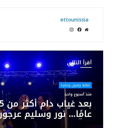
ettounissia
انستقرام
موقع
فيسبوك
الويب
أقرأ التالي
ثقافة وفنون وتلفزة
منذ أسبوع واحد
بعد غياب د
عامًا… نور وسليم عرجون
يوقّعان سهرة استثنائي