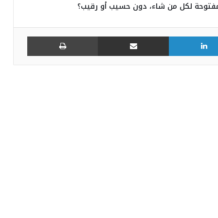
فتوحة لكل من شاء، دون حسيب أو رقيب؟
لينكدإن
مشاركة عبر البريد
طباعة
في المهرجان الدولي للفنون الشعبية
بأوذنة: نجلاء التونسية تغني أمام أكثر من 8
آلاف متفرجا
عذِّبيني.. جديد رامي عياش: نوستالجيّا
السبعينيات تعيد رسم أبعاد الفن البصري
والموسيقي
هذا الجمعة بالمسرح الأثري بسبيطلة: “طرڨ
وبرڨ” في افتتاح مهرجان العبادلة الدولي