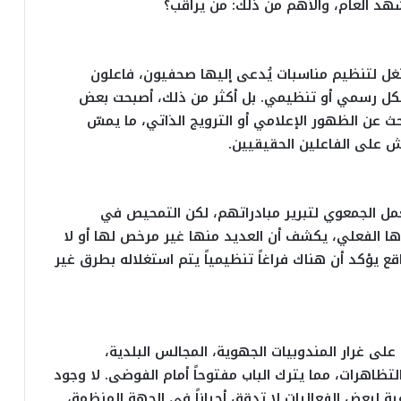
د العام، والأهم من ذلك: من يراقب؟
تغل لتنظيم مناسبات يُدعى إليها صحفيون، فاعلون
يكل رسمي أو تنظيمي. بل أكثر من ذلك، أصبحت بعض
عن الظهور الإعلامي أو الترويج الذاتي، ما يمسّ
 على الفاعلين الحقيقيين.
ل الجمعوي لتبرير مبادراتهم، لكن التمحيص في
ها الفعلي، يكشف أن العديد منها غير مرخص لها أو لا
ع يؤكد أن هناك فراغاً تنظيمياً يتم استغلاله بطرق غير
، على غرار المندوبيات الجهوية، المجالس البلدية،
تظاهرات، مما يترك الباب مفتوحاً أمام الفوضى. لا وجود
ة لبعض الفعاليات لا تدقق أحياناً في الجهة المنظمة،