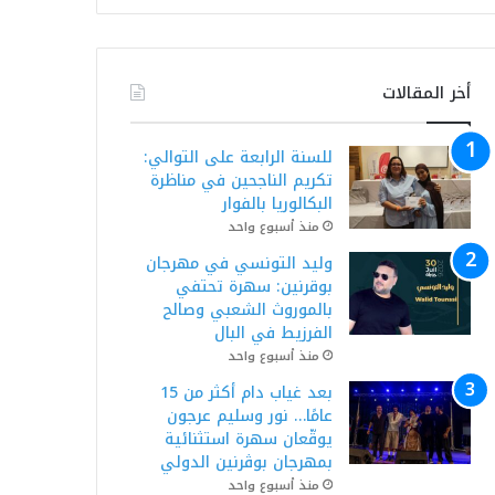
أخر المقالات
للسنة الرابعة على التوالي:
تكريم الناجحين في مناظرة
البكالوريا بالفوار
منذ أسبوع واحد
وليد التونسي في مهرجان
بوقرنين: سهرة تحتفي
بالموروث الشعبي وصالح
الفرزيط في البال
منذ أسبوع واحد
بعد غياب دام أكثر من 15
عامًا… نور وسليم عرجون
يوقّعان سهرة استثنائية
بمهرجان بوڨرنين الدولي
منذ أسبوع واحد