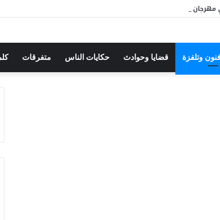
مهرجان بوقرنين: سهرة تحتفي بالموروث الشعبي وصالح الفرزيط في البا
فنون وتلفزة
قضايا وحوادث
حكايات الناس
متفرقات
كلم