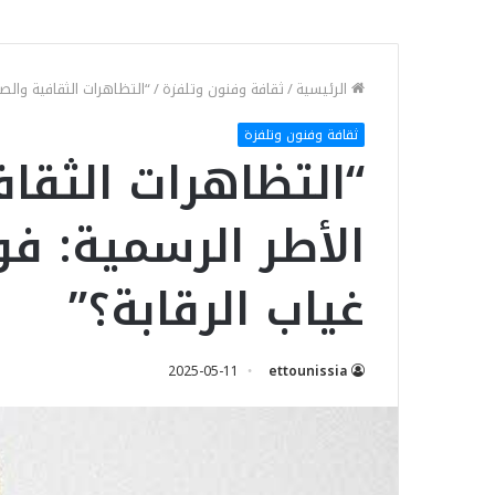
الرئيسية
/
ثقافة وفنون وتلفزة
/
“التظاهرات الثقافية والص
ثقافة وفنون وتلفزة
“التظاهرات الثقا
الأطر الرسمية: ف
غياب الرقابة؟”
2025-05-11
ettounissia