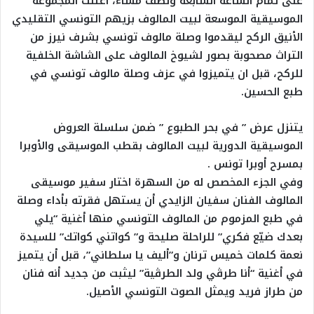
على تمام الساعة السابعة ونصف مساءً، اعتلت المجموعة
الموسيقية الموسعة لبيت المالوف بزيهم التونسي التقليدي
الأنيق الركح ليقدموا وصلة مالوف تونسي بشرف نيرز من
التراث مصحوبة بصور لشيوخ المالوف على الشاشة الخلفية
للركح، قبل ان يتميزوا في عزف وصلة مالوف تونسي في
طبع الحسين.
يتنزل عرض ” في بحر الطبوع ” ضمن سلسلة العروض
الموسيقية الدورية لبيت المالوف بقطب الموسيقى والأوبرا
بمسرح أوبرا تونس .
وفي الجزء المخصص له من السهرة اختار سفير موسيقى
المالوف الفنان سفيان الزايدي أن يستهل فقرته بأداء وصلة
في طبع المزموم من المالوف التونسي منها أغنية “يلي
بعدك ضيّع فكري” للراحلة صليحة و” كواتني كواتك” للسيدة
نعمة كلمات خميس ترنان و”أليف يا سلطاني”، قبل أن يتميز
في أغنية “أنا طرڨي ولد الطرڨية” ليثبت من جديد أنه فنان
من طراز فريد ويمثل الصوت التونسي الأصيل.