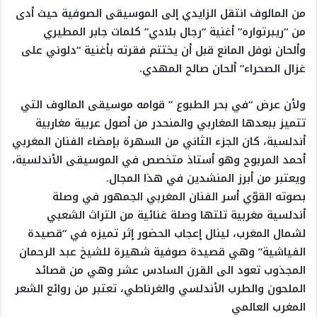
من المالوف انتقل الزايدي إلى الموسيقى الصوفية حيث أدى
من “ريبرتواره” أغنية “رجال بلادي” كلمات جابر المطيري
وألحان نوفل المانع قبل أن يختتم فقرته بأغنية “دلوني على
غزال الصحراء” ألحان صالح المهدي.
ولأن عرض “في بحر الطبوع ” قوامه موسيقى المالوف التي
تتميز ببعدها المغاربي والمنحدر من أصول عربية مغاربية
أندلسية، كان الجزء الثاني من السهرة بإمضاء الفنان المغربي
أحمد المربوح وهو أستاذ متخصص في الموسيقى الأندلسية،
ويعتبر من أبرز المنشدين في هذا المجال.
بصوته القوّي أسر الفنان المغربي الجمهور في وصلة
أندلسية مغربية تلتها وصلة غنائية من التراث الشعبي
لشمال المغرب، لينال إعجاب الحضور إثر تميزه في “قصيدة
الفياشية” وهي قصيدة صوفية شهيرة للشيخ عبد الرحمان
المجذوب تعود الى القرن السادس عشر وهي من قصائد
الملحون والطرب الأندلسي والغرناطي، تعتبر من روائع الشعر
المغرب العالمي