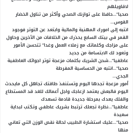
لاقاويلهم
صحيا”…حافظ على توازنك الصحي وأكثر من تناول الخضار
القوس…
انتبه إلى امورك المهنية والمالية وابتعد عن التوتر فوجود
القمر في بيتك السابع يحذرك من الخلافات من الآخرين وحاول
على مزاجك وكلماتك مع زملاء العمل وغدا” تتحسن الأمور
وتعود لك الابتسامة من جديد
عاطفيا”…شحن الشريك بكلمات مزعجة توتر اجوائك العاطفية
صحيا”…انتبه من الحساسية المفرطة
الجدي…
أمور مزعجة تجدها اليوم وتستنفذ طاقتك تجاهل كل مايحدث
اليوم فالبعض يعتمد ازعاجك واجل أعمالك للغد قد المستطاع
والفلك يعدك بمرحلة جديدة قادمة تسعدك
عاطفيا”…نظرة تجعلك ترتبط بشريك عاطفي وتكتب لبداية
سعيدة
صحيا”…عليك استشارة الطبيب لحالة نقص الوزن التي تعاني
منها