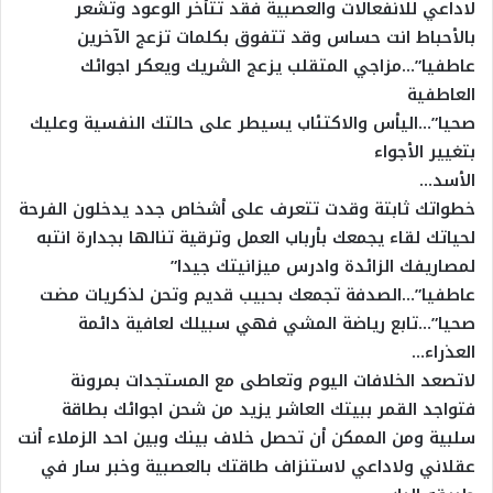
لاداعي للانفعالات والعصبية فقد تتأخر الوعود وتشعر
بالأحباط انت حساس وقد تتفوق بكلمات تزعج الآخرين
عاطفيا”…مزاجي المتقلب يزعج الشريك ويعكر اجوائك
العاطفية
صحيا”…اليأس والاكتئاب يسيطر على حالتك النفسية وعليك
بتغيير الأجواء
الأسد…
خطواتك ثابتة وقدت تتعرف على أشخاص جدد يدخلون الفرحة
لحياتك لقاء يجمعك بأرباب العمل وترقية تنالها بجدارة انتبه
لمصاريفك الزائدة وادرس ميزانيتك جيدا”
عاطفيا”…الصدفة تجمعك بحبيب قديم وتحن لذكريات مضت
صحيا”…تابع رياضة المشي فهي سبيلك لعافية دائمة
العذراء…
لاتصعد الخلافات اليوم وتعاطى مع المستجدات بمرونة
فتواجد القمر ببيتك العاشر يزيد من شحن اجوائك بطاقة
سلبية ومن الممكن أن تحصل خلاف بينك وبين احد الزملاء أنت
عقلاني ولاداعي لاستنزاف طاقتك بالعصبية وخبر سار في