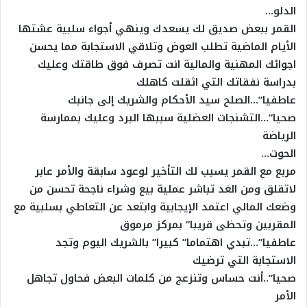
الدلو…
القمر ببعض صديق لك يسعدك وينهي أجواء سلبية عشتها
الأيام الماضية تطلب العوض وتلاقي الاستجابة مما يحسن
اجوائك المهنية والمالية انت تصرف فوق طاقتك وعليك
بدراسة نفقاتك التي اثقلت كاهلك
عاطفيا”…الصلح سيد الأحكام والشريك إلى جانبك
صحيا”…التشنجات العضلية سببها البرد وعليك بممارسة
الرياضة
الحوت…
مربع مع القمر يسبب لك التأخير لوعود سابقة والأمر عابر
لاتقلق ومن الغد تباشر عملية بيع وشراء ناجحة تحسن من
وضعك المالي اعتمد الإيجابية وابتعد عن التعاطي بسلبية مع
المقربين وتحظى قريبا” بمركز مرموق
عاطفيا”…تبدي اهتماما” كبيرا” بالشريك اليوم وتجد
الاستجابة التي ترضيك
صحيا”..أنت حساس وتنزعج من كلمات البعض فحاول تجاهل
الأمر