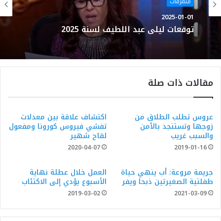
متفرقات
2025-01-01
توقعات ليلى عبد اللطيف لسنة 2025
مقالات ذات صلة
عروس تطلب الطلاق من
اكتشاف علاقة بين معدلات
زوجها وتستنجد بالأمن
تفشي فيروس كورونا ومفعول
والسبب غريب
لقاح شهير
2020-04-07
2019-01-16
جريمة مروعة: أب ينهي حياة
العمل خلال عطلة نهاية
طفلتية الصغيرتين ذبحا ويفر
الأسبوع يؤدي إلى الاكتئاب
2019-03-02
2021-03-09