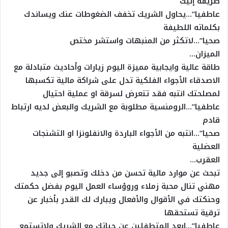
طريقه إليك
عاطفيا”…يحاول الشريك تخفف الضغوطات عنك ويساندك
بكلماته اللطيفة
صحيا”…لاتكثر من المنبهات واستشر مختص
الميزان…
طاقة عالية وايجابية مميزة اليوم زيارات وأحاديث متبادلة مع
الاصدقاء الأجواء الفلكية تدل على شراكة مالية تكسبها
لمصلحتك انتبه فقد تتعرض لسرقة او عملية احتيال
عاطفيا”…الرومنسية مطلوبة مع الشريك والبعض لديه ارتباط
قادم
صحيا”…انتبه من الأجواء الباردة والانفلونزا او التشنجات
العضلية
العقرب…
تبحث عن موارد مالية تحسن من دخلك وتصبو إلى جديد
مهني تنال محبة زملاء وروؤساء العمل اليوم بفضل حكمتك
وحنكتك في الأقوال والأفعال ويبارك لك القدر بأخبار عن
ترقية تستحقها
عاطفيا”…ابعد المتطفلين عن حياتك مع الشريك ولاتستمع