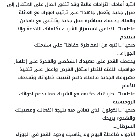
انتبه أمامك التزامات مالية وقد تنفق المال على الانتقال إلى
منزل جديد وتعمل جاهدا” على ترتيب امورك مع العائلة
والفلك يدعمك بمباشرة عمل جديد وتلتقي مع نافذين
عاطفيا”…لاداعي لاستفزاز الشريك بكلماتك اللاذعة وإلا
ستندم
صحيا”…انتبه من المخاطرة حفاظا” على سلامتك
الجوزاء…
يدعمك القمر على صعيدك الشخصي والقدرة على إظهار
مواهبك اللفته للنظر استغل الفرص واعمل على تنفيذ
مشروعك الجديد فالفلك داعم لتثبيت خطواتك وتقدمك
للأمام
عاطفيا”…طريقتك حكيمة مع الشريك مما يدعم اجوائك
الرومنسية
صحيا”…الكولون الذي تعاني منه نتيجة انفعالك وعصبيتك
والهدوء يريحك
السرطان…
الأجواء ضاغطة اليوم ولا يناسبك وجود القمر في الجوزاء