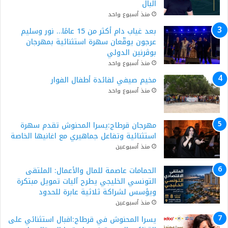
البال
منذ أسبوع واحد
بعد غياب دام أكثر من 15 عامًا… نور وسليم
عرجون يوقّعان سهرة استثنائية بمهرجان
بوڨرنين الدولي
منذ أسبوع واحد
مخيم صيفي لفائدة أطفال الفوار
منذ أسبوع واحد
مهرجان قرطاج:يسرا المحنوش تقدم سهرة
استثنائية وتفاعل جماهيري مع اغانيها الخاصة
منذ أسبوعين
الحمامات عاصمة للمال والأعمال: الملتقى
التونسي الخليجي يطرح آليات تمويل مبتكرة
ويؤسس لشراكة ثلاثية عابرة للحدود
منذ أسبوعين
يسرا المحنوش في قرطاج:اقبال استثنائي على