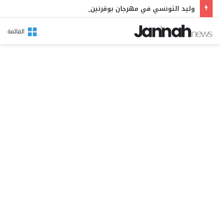
وليد التونسي في مهرجان بوقرنين: سهرة تحتفي بالموروث الشعبي وصالح الفرزيط في البال
القائمة