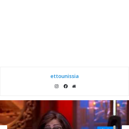
ettounissia
انستقرام
موقع
فيسبوك
الويب