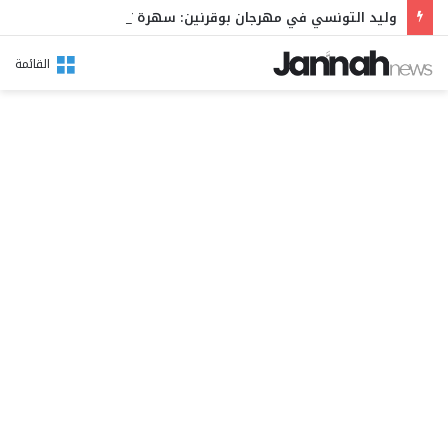
وليد التونسي في مهرجان بوقرنين: سهرة تحتفي بالموروث الشعبي وصالح الفرزيط في البال
القائمة