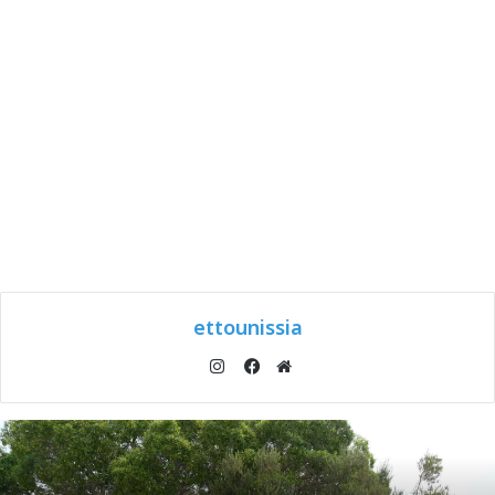
ettounissia
انستقرام
موقع
فيسبوك
الويب