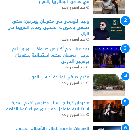
في مناظرة البكالوريا بالفوار
منذ أسبوع واحد
وليد التونسي في مهرجان بوقرنين: سهرة
تحتفي بالموروث الشعبي وصالح الفرزيط في
البال
منذ أسبوع واحد
بعد غياب دام أكثر من 15 عامًا… نور وسليم
عرجون يوقّعان سهرة استثنائية بمهرجان
بوڨرنين الدولي
منذ أسبوع واحد
مخيم صيفي لفائدة أطفال الفوار
منذ أسبوع واحد
مهرجان قرطاج:يسرا المحنوش تقدم سهرة
استثنائية وتفاعل جماهيري مع اغانيها الخاصة
منذ أسبوع واحد
الحمامات عاصمة للمال والأعمال: الملتقى