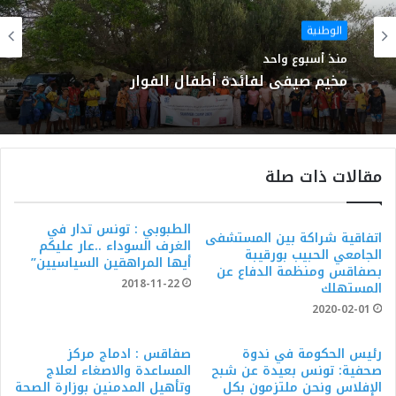
الوطنية
منذ أسبوع واحد
مخيم صيفي لفائدة أطفال الفوار
مقالات ذات صلة
الطبوبي : تونس تدار في
اتفاقية شراكة بين المستشفى
الغرف السوداء ..عار عليكم
الجامعي الحبيب بورقيبة
أيها المراهقين السياسيين”
بصفاقس ومنظمة الدفاع عن
2018-11-22
المستهلك
2020-02-01
رئيس الحكومة في ندوة
صفاقس : ادماج مركز
صحفية: تونس بعيدة عن شبح
المساعدة والاصغاء لعلاج
الإفلاس ونحن ملتزمون بكل
وتأهيل المدمنين بوزارة الصحة