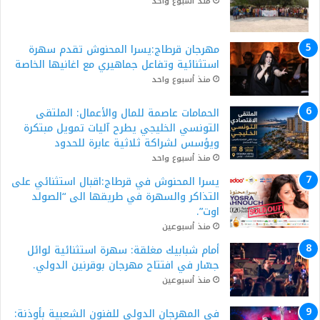
منذ أسبوع واحد
مهرجان قرطاج:يسرا المحنوش تقدم سهرة
استثنائية وتفاعل جماهيري مع اغانيها الخاصة
منذ أسبوع واحد
الحمامات عاصمة للمال والأعمال: الملتقى
التونسي الخليجي يطرح آليات تمويل مبتكرة
ويؤسس لشراكة ثلاثية عابرة للحدود
منذ أسبوع واحد
يسرا المحنوش في قرطاج:اقبال استثنائي على
التذاكر والسهرة في طريقها الى “الصولد
اوت”.
منذ أسبوعين
أمام شبابيك مغلقة: سهرة استثنائية لوائل
جسّار في افتتاح مهرجان بوقرنين الدولي.
منذ أسبوعين
في المهرجان الدولي للفنون الشعبية بأوذنة: