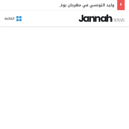
وليد التونسي في مهرجان بوقرنين: سهرة تحتفي بالموروث الشعبي وصالح الفرزيط في البال
القائمة