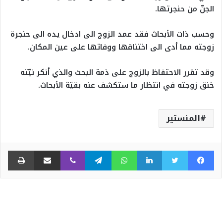
الجنّ من حنجرتها.
وحسب ذات الأبحاث فقد عمد الزوج الى ادخال يده الى حنجرة
زوجته مما أدى الى اختناقها ووفاتها على عين المكان.
وقد تقرر الاحتفاظ بالزوج على ذمة البحث والذي أنكر نيّته
خنق زوجته في انتظار ما ستكشف عنه بقيّة الأبحاث.
المنستير
فيسبوك
تويتر
لينكدإن
واتساب
تيلقرام
ڤايبر
مشاركة عبر البريد
طبا