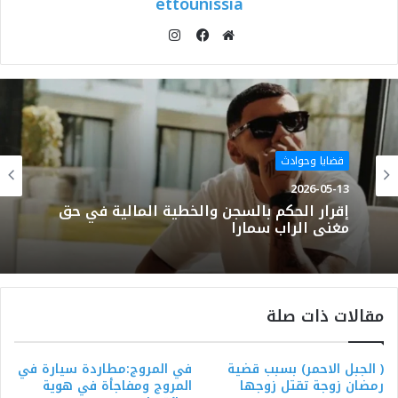
ettounissia
انستقرام
موقع
فيسبوك
الويب
قضايا وحوادث
2026-05-13
إقرار الحكم بالسجن والخطية المالية في حق
مغني الراب سمارا
مقالات ذات صلة
( الجبل الاحمر) بسبب قضية
في المروج:مطاردة سيارة في
رمضان زوجة تقتل زوجها
المروج ومفاجأة في هوية