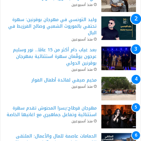
منذ أسبوعين
وليد التونسي في مهرجان بوقرنين: سهرة
تحتفي بالموروث الشعبي وصالح الفرزيط في
البال
منذ أسبوعين
بعد غياب دام أكثر من 15 عامًا… نور وسليم
عرجون يوقّعان سهرة استثنائية بمهرجان
بوڨرنين الدولي
منذ أسبوعين
مخيم صيفي لفائدة أطفال الفوار
منذ أسبوعين
مهرجان قرطاج:يسرا المحنوش تقدم سهرة
استثنائية وتفاعل جماهيري مع اغانيها الخاصة
منذ أسبوعين
الحمامات عاصمة للمال والأعمال: الملتقى