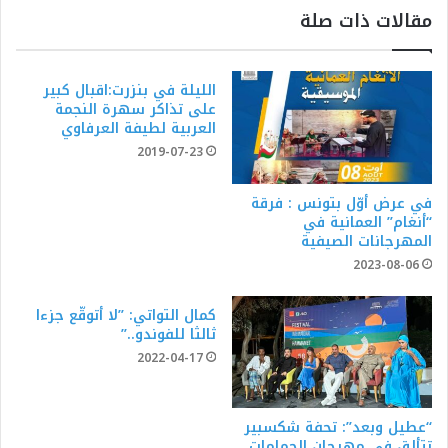
مقالات ذات صلة
الليلة في بنزرت:اقبال كبير
على تذاكر سهرة النجمة
العربية لطيفة العرفاوي
2019-07-23
في عرض أوّل بتونس : فرقة
“أنغام” العمانية في
المهرجانات الصيفية
2023-08-06
كمال التواتي: ”لا أتوقّع جزءا
ثالثا للفوندو..”
2022-04-17
“عطيل وبعد”: تحفة شكسبير
تتألق في مهرجان الحمامات