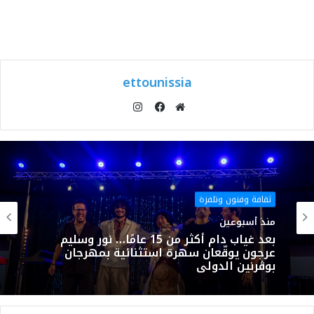
ettounissia
انستقرام
موقع
فيسبوك
الويب
ثقافة وفنون وتلفزة
منذ أسبوعين
بعد غياب دام أكثر من 15 عامًا… نور وسليم
عرجون يوقّعان سهرة استثنائية بمهرجان
بوڨرنين الدولي