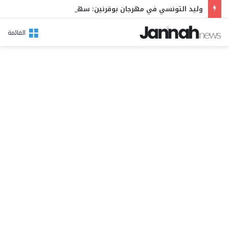
وليد التونسي في مهرجان بوقرنين: سهرة تحتفي بالموروث الشعبي وصالح الفرزيط في البال
القائمة