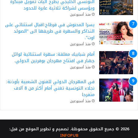
التونسي الخليجي يطرح آليات تمويل مبتكرة
ويؤسس لشراكة ثلاثية عابرة للحدود
منذ أسبوعين
يسرا المحنوش في قرطاج:اقبال استثنائي على
التذاكر والسهرة في طريقها الى “الصولد
اوت”.
منذ أسبوعين
أمام شبابيك مغلقة: سهرة استثنائية لوائل
جسّار في افتتاح مهرجان بوقرنين الدولي.
منذ أسبوعين
في المهرجان الدولي للفنون الشعبية بأوذنة:
نجلاء التونسية تغني أمام أكثر من 8 آلاف
متفرجا
منذ أسبوعين
2026 © جميع الحقوق محفوظة. تصميم و تطوير الموقع من قبل:
INFOPUB