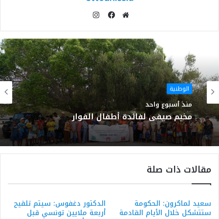
انستقرام
موقع
فيسبوك
الويب
الوطنية
منذ أسبوع واحد
مخيم صيفي لفائدة أطفال الفوار
مقالات ذات صلة
سعيد لماكرون: الحكومة
الدكتور دغفوس: سيتم تلقيح
ستتشكل خلال الأيام القادمة
أربعة ملايين تونسي قبل