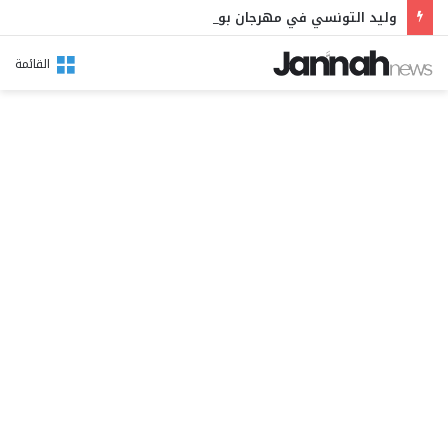
وليد التونسي في مهرجان بوقرنين: سهرة تحتفي بالموروث الشعبي وصالح الفرزيط في البال
القائمة