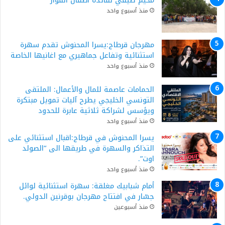
مخيم صيفي لفائدة أطفال الفوار
منذ أسبوع واحد
مهرجان قرطاج:يسرا المحنوش تقدم سهرة
استثنائية وتفاعل جماهيري مع اغانيها الخاصة
منذ أسبوع واحد
الحمامات عاصمة للمال والأعمال: الملتقى
التونسي الخليجي يطرح آليات تمويل مبتكرة
ويؤسس لشراكة ثلاثية عابرة للحدود
منذ أسبوع واحد
يسرا المحنوش في قرطاج:اقبال استثنائي على
التذاكر والسهرة في طريقها الى “الصولد
اوت”.
منذ أسبوع واحد
أمام شبابيك مغلقة: سهرة استثنائية لوائل
جسّار في افتتاح مهرجان بوقرنين الدولي.
منذ أسبوعين