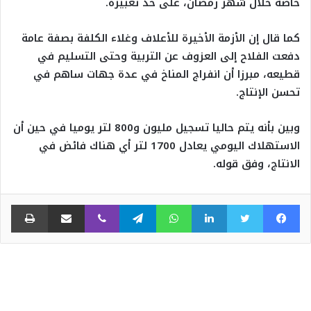
خاصة خلال شهر رمضان، على حد تعبيره.
كما قال إن الأزمة الأخيرة للأعلاف وغلاء الكلفة بصفة عامة
دفعت الفلاح إلى العزوف عن التربية وحتى التسليم في
قطيعه، مبرزا أن انفراج المناخ في عدة جهات ساهم في
تحسن الإنتاج.
وبين بأنه يتم حاليا تسجيل مليون و800 لتر يوميا في حين أن
الاستهلاك اليومي يعادل 1700 لتر أي هناك فائض في
الانتاج، وفق قوله.
فيسبوك
تويتر
لينكدإن
واتساب
تيلقرام
ڤايبر
مشاركة عبر البريد
طبا