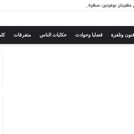
مهرجان بوقرنين: سهرة تحتفي بالموروث الشعبي وصالح الفرزيط في البا
فنون وتلفزة
قضايا وحوادث
حكايات الناس
متفرقات
كلم