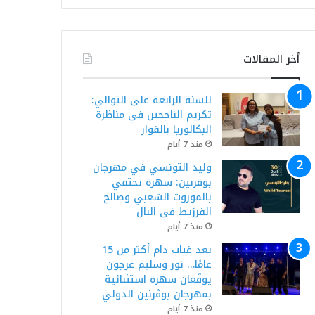
أخر المقالات
للسنة الرابعة على التوالي:
تكريم الناجحين في مناظرة
البكالوريا بالفوار
منذ 7 أيام
وليد التونسي في مهرجان
بوقرنين: سهرة تحتفي
بالموروث الشعبي وصالح
الفرزيط في البال
منذ 7 أيام
بعد غياب دام أكثر من 15
عامًا… نور وسليم عرجون
يوقّعان سهرة استثنائية
بمهرجان بوڨرنين الدولي
منذ 7 أيام