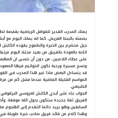
يملك المدرب القدير للقوافل الرياضية بقفصة لطفي
بصمته بالبنط العريض. كما انه يملك اليوم مع أبنا
جيل مخضرم بين الخبرة والطموح يقوده الكابتن ل
اتاحه بالعودة بالفريق من بعيد محتلا اليوم مرتبة
على عطاء اللاعبين، من دون أن ننسى ان المهمة 
ونسج مسيرة وردية تكون الخواتيم فيها الصعود ع
قد يتساءل البعض ماذا غير هذا المدرب في القوا
المواسم القليلة الماضية عندما فشل كم من مرة ف
الطبيعي.
الجواب جاء على أيدي الكابتن لعروسي البرقوقي 
الفريق ثقة جديدة ستكون بحول الله موفقة. وأض
السابقين،وهو يريد دائما التقدم إلى الهجوم مه
وهذا كلام من قائد فريق صاحب خبرة طويلة في 