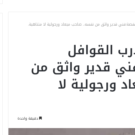
قفصة:فني قدير واثق من نفسه.. صاحب ميعاد ورجولية لا متناهية.
رب القوافل
ني قدير واثق من
د ورجولية لا
دقيقة واحدة