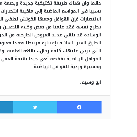
دائما وان هناك طريقة تكتيكية جديدة وبصمة م
نسبيا في المواسم الماضية إلى ماكينة انتصارات
الانتصارات فإن القوافل ومعها الكوتش لطفي الجبا
يطرح نفسه فقد علمنا من بعض وكلاء اللاعبين وال
الوسادة قد تلقى عديد العروض الخارجية من الد
الطرق الغير انسانية بإعتباره مرتبطا بعقدا معن
التي تربى عليها،، كلمة رجال،، باللغة العامية. 
القوافل الرياضية بقفصة تعي جيدا بقيمة العمل ا
ومسيرة وردية للقوافل الرياضية.
ابو وسيم.
فيسبوك
تويتر