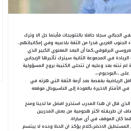
 الجبالي سجلا حافلا بالتتويجات فأينما حل الا وترك
ء الجنوب الغربي قدرا من الثقة بلاعبيه وفي إمكانياتهم..
عروسي البرقوقي،كما أن البعد المعنوي الكبير الذي
 الريادة في المجموعة الثانية سيترك تأثيرها الإيجابي
لم تنته بعد وعليه ان تتحلى الكتيبة بروح المسؤولية
لى ،،البوديوم،،.
فل الرياضية بقفصة بعد أزمة الثقة التي هزته في
ي الأمتار الاخيرة بالعودة إلى الناسيونال موقعه
الذي قال ان هذا المدرب استخرج افضل ما لدينا ومنح
اف ان طريقته اكثر هجومية من بعض المدربين
ما كان الموقف في أي مباراة.
المستطيل الاخضر،كلام يؤكد ان الحظ وحده لا يبتسم