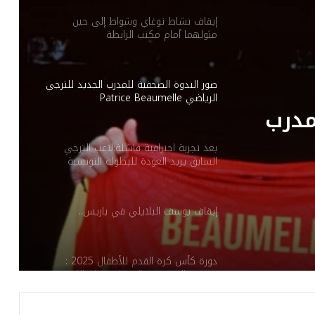
صور الندوة الصحفية للمدرب الجديد للترجي
الرياضي Patrice Beaumelle
بعد تجربة احترافية فاشلة:لاعب الترجي
السابق يريد العودة للبطولة التونسية
إيقاف يوسف البلايلي في باريس..
مدرب
ابق
دورة كأس كرة القدم للأطفال 2025 :
تونسية
مدرسة المنصورة بالقيروان تقتلع اللقب
يوسف سنانة يودع جماهير الافريقي برسالة
مؤثرة