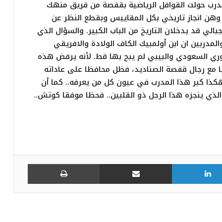
درب حولت القوافل الرياضية بقفصة من فريق منهك
 وهن انجاز تاريخي بكل المقاييس وبقطع النظر عن
لي قد يدخلان التاريخ من الباب الكبير. والسؤال الذي
مدربين ان ابن أولمبيك الكاف الولادة والافريقي
وري السعودي والبيبي لم يبح بها قط. لأنه يرفض هذه
ويا مع رجال قفصة الصناديد، فظل محافظا على عاداته
وهكذا كبر هذا المدرب في عيون كل من يعرفه.. كما أن
لذي ينجزه هذا الرجل ذو القلبين.. فحظا موفقا كوتش..
لينكدإن
مشاركة عبر البريد
طباعة
يوسف سنانة يودع جماهير الافريقي برسالة
مؤثرة