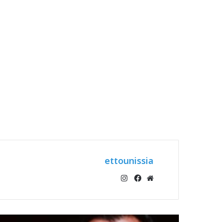
ettounissia
انستقرام
موقع
فيسبوك
الويب