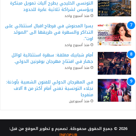
التونسي الخليجي يطرح آليات تمويل مبتكرة
ويؤسس لشراكة ثلاثية عابرة للحدود
منذ أسبوع واحد
يسرا المحنوش في قرطاج:اقبال استثنائي على
التذاكر والسهرة في طريقها الى “الصولد
اوت”.
منذ أسبوع واحد
أمام شبابيك مغلقة: سهرة استثنائية لوائل
جسّار في افتتاح مهرجان بوقرنين الدولي.
منذ أسبوع واحد
في المهرجان الدولي للفنون الشعبية بأوذنة:
نجلاء التونسية تغني أمام أكثر من 8 آلاف
متفرجا
منذ أسبوعين
2026 © جميع الحقوق محفوظة. تصميم و تطوير الموقع من قبل:
INFOPUB