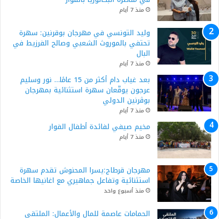
منذ 7 أيام
وليد التونسي في مهرجان بوقرنين: سهرة
تحتفي بالموروث الشعبي وصالح الفرزيط في
البال
منذ 7 أيام
بعد غياب دام أكثر من 15 عامًا… نور وسليم
عرجون يوقّعان سهرة استثنائية بمهرجان
بوڨرنين الدولي
منذ 7 أيام
مخيم صيفي لفائدة أطفال الفوار
منذ 7 أيام
مهرجان قرطاج:يسرا المحنوش تقدم سهرة
استثنائية وتفاعل جماهيري مع اغانيها الخاصة
منذ أسبوع واحد
الحمامات عاصمة للمال والأعمال: الملتقى