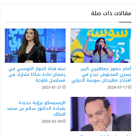
مقالات ذات صلة
أمام حضور جماهيري كبير:
تبثه قناة الحوار التونسي في
يسري المحنوش تبدع في
رمضان:غادة شاكا تشارك في
افتتاح مهرجان سوسة الدولي
مسلسل فلوجة
2023-01-21
2024-07-17
الإيسيسكو برؤية جديدة
بقيادة الدكتور سالم بن محمد
المالك
2020-02-04