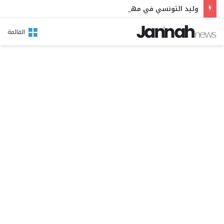
وليد التونسي في مهرجان بوقرنين: سهرة تحتفي بالموروث الشعبي وصالح الفرزيط في البال
القائمة