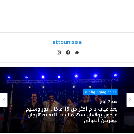
ettounissia
انستقرام
موقع
فيسبوك
الويب
ثقافة وفنون وتلفزة
منذ 7 أيام
بعد غياب دام أكثر من 15 عامًا… نور وسليم
عرجون يوقّعان سهرة استثنائية بمهرجان
بوڨرنين الدولي