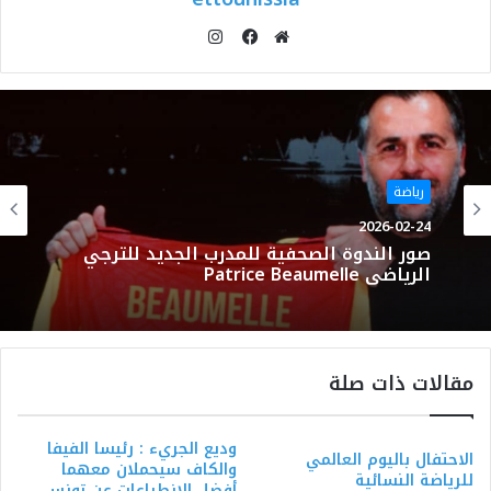
انستقرام
موقع
فيسبوك
الويب
رياضة
2026-02-24
صور الندوة الصحفية للمدرب الجديد للترجي
الرياضي Patrice Beaumelle
مقالات ذات صلة
وديع الجريء : رئيسا الفيفا
الاحتفال باليوم العالمي
والكاف سيحملان معهما
للرياضة النسائية
أفضل الانطباعات عن تونس