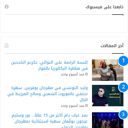
تابعنا على فيسبوك
أخر المقالات
للسنة الرابعة على التوالي: تكريم الناجحين
في مناظرة البكالوريا بالفوار
منذ أسبوع واحد
وليد التونسي في مهرجان بوقرنين: سهرة
تحتفي بالموروث الشعبي وصالح الفرزيط في
البال
منذ أسبوع واحد
بعد غياب دام أكثر من 15 عامًا… نور وسليم
عرجون يوقّعان سهرة استثنائية بمهرجان
بوڨرنين الدولي