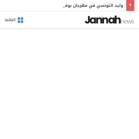
وليد التونسي في مهرجان بوقرنين: سهرة تحتفي بالموروث الشعبي وصالح الفرزيط في البال
القائمة