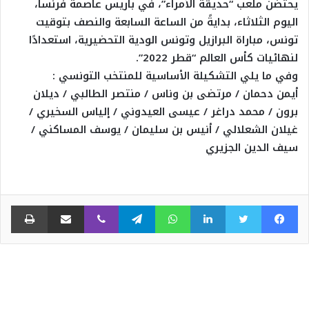
يحتضن ملعب “حديقة الأمراء”، في باريس عاصمة فرنسا،
اليوم الثلاثاء، بدايةً من الساعة السابعة والنصف بتوقيت
تونس، مباراة البرازيل وتونس الودية التحضيرية، استعدادًا
لنهائيات كأس العالم “قطر 2022”.
وفي ما يلي التشكيلة الأساسية للمنتخب التونسي :
أيمن دحمان / مرتضى بن وناس / منتصر الطالبي / ديلان
برون / محمد دراغر / عيسى العيدوني / إلياس السخيري /
غيلان الشعلالي / أنيس بن سليمان / يوسف المساكني /
سيف الدين الجزيري
فيسبوك
تويتر
لينكدإن
واتساب
تيلقرام
ڤايبر
مشاركة عبر البريد
طبا