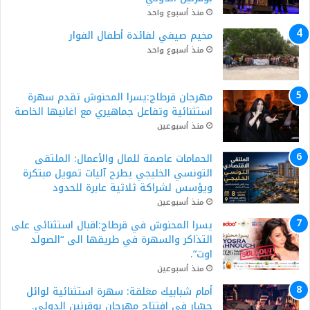
منذ أسبوع واحد
مخيم صيفي لفائدة أطفال الفوار
منذ أسبوع واحد
مهرجان قرطاج:يسرا المحنوش تقدم سهرة
استثنائية وتفاعل جماهيري مع اغانيها الخاصة
منذ أسبوعين
الحمامات عاصمة للمال والأعمال: الملتقى
التونسي الخليجي يطرح آليات تمويل مبتكرة
ويؤسس لشراكة ثلاثية عابرة للحدود
منذ أسبوعين
يسرا المحنوش في قرطاج:اقبال استثنائي على
التذاكر والسهرة في طريقها الى “الصولد
اوت”.
منذ أسبوعين
أمام شبابيك مغلقة: سهرة استثنائية لوائل
جسّار في افتتاح مهرجان بوقرنين الدولي.