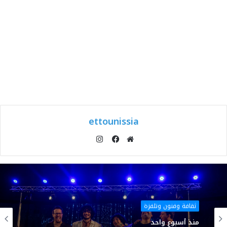
ettounissia
انستقرام
موقع
فيسبوك
الويب
ثقافة وفنون وتلفزة
منذ أسبوع واحد