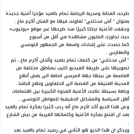
طرحت الفنانة ومدربة الرياضة تمام بالعيد مؤخرا أغنية جديدة
بعنوان ” آش مدخلني” تعاونت فيها مع الفنان أكرم ماغ .
وحققت الأغنية نجاحًا كبيرًا منذ طرحها عبر موقع «يوتيوب»
حيث تجاوزت المليون مشاهدة في أقل من أسبوع
كما حصدت على إشادات واسعة من الجمهور التونسي
والمغاربي .
” آش مدخلني” من كلمات تمام بلعيد وألحان أكرم ماغ ، تم
تصويرها على طريقة الفيديو كليب بمناطق مختلفة من
العاصمة من بينها جهة المرسى اضافة الى بعض أنهج
المدينة العتيقة من القصبة الى الحلفاوين ونهج الباشا .
وبلغة بسيطة عالجت الأغنية الفجوة الكبيرة بين اهتمامات
أهل السياسة والمشاغل الحقيقية للمواطن التونسي .
وعن هذا الديو أكد اكرم ماغ أنه رحب كثيرا بفكرة تمام بالعيد
بعد ان اقتنع بفكرة الأغنية وكلماتها القريبة من نبض الشارع
.
ويذكر ان هذا الديو هو الثاني في رصيد تمام بالعيد بعد