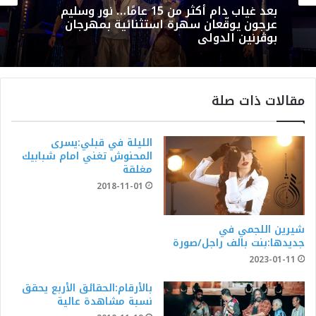
بعد غياب دام أكثر من 15 عامًا… نور وسليم
عرجون يوقّعان سهرة استثنائية بمهرجان
بوڨرنين الدولي
مقالات ذات صلة
الليلة في قبلي:يسرى
المحنوش تغني امام شبابيك
مغلقة
2018-11-01
شيرين اللجمي في
جديدها:بنت بالف راجل/صورة
2023-01-11
بالأرقام:الحقائق الأربع يحقق
نسبة مشاهدة عالية