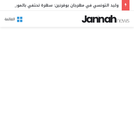
وليد التونسي في مهرجان بوقرنين: سهرة تحتفي بالموروث الشعبي وصالح الفرزيط في البال
القائمة