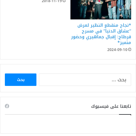
2018-11-19
*نجاح منقطع النظير لعرض
“عشاق الدنيا” في مسرح
قرطاج: إقبال جماهيري وحضور
متميز*
2024-09-10
البحث
عن:
تابعنا على فيسبوك