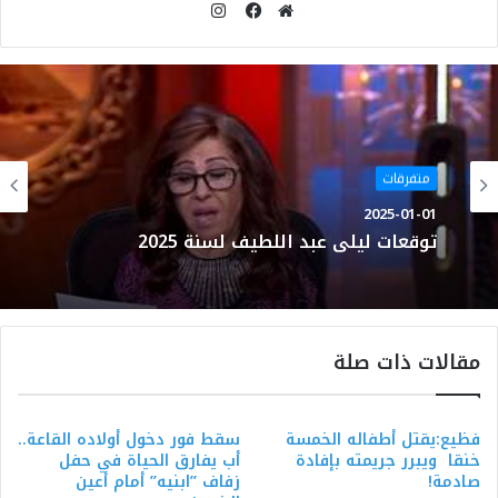
انستقرام
موقع
فيسبوك
الويب
متفرقات
2025-01-01
توقعات ليلى عبد اللطيف لسنة 2025
مقالات ذات صلة
فظيع:يقتل أطفاله الخمسة
سقط فور دخول أولاده القاعة..
خنقا ويبرر جريمته بإفادة
أب يفارق الحياة في حفل
صادمة!
زفاف ’’ابنيه’’ أمام أعين