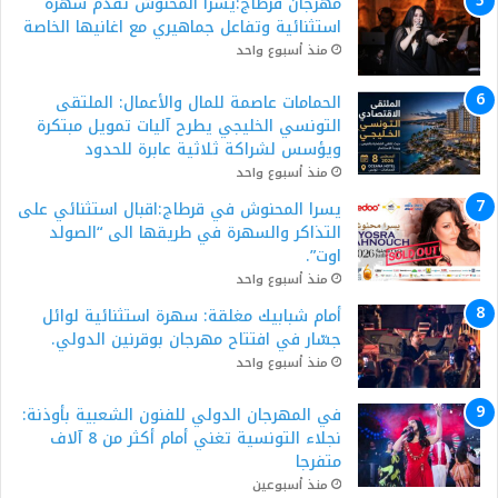
مهرجان قرطاج:يسرا المحنوش تقدم سهرة
استثنائية وتفاعل جماهيري مع اغانيها الخاصة
منذ أسبوع واحد
الحمامات عاصمة للمال والأعمال: الملتقى
التونسي الخليجي يطرح آليات تمويل مبتكرة
ويؤسس لشراكة ثلاثية عابرة للحدود
منذ أسبوع واحد
يسرا المحنوش في قرطاج:اقبال استثنائي على
التذاكر والسهرة في طريقها الى “الصولد
اوت”.
منذ أسبوع واحد
أمام شبابيك مغلقة: سهرة استثنائية لوائل
جسّار في افتتاح مهرجان بوقرنين الدولي.
منذ أسبوع واحد
في المهرجان الدولي للفنون الشعبية بأوذنة:
نجلاء التونسية تغني أمام أكثر من 8 آلاف
متفرجا
منذ أسبوعين