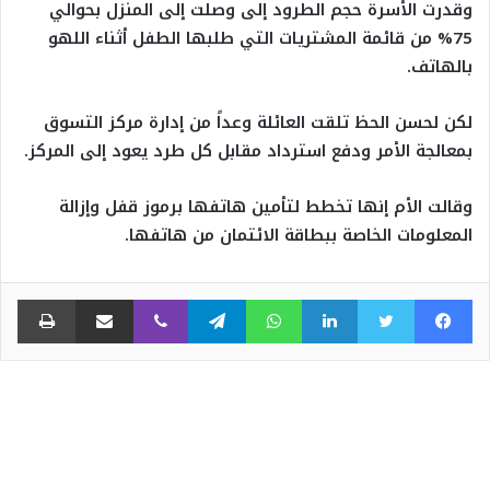
وقدرت الأسرة حجم الطرود إلى وصلت إلى المنزل بحوالي
75% من قائمة المشتريات التي طلبها الطفل أثناء اللهو
بالهاتف.
لكن لحسن الحظ تلقت العائلة وعداً من إدارة مركز التسوق
بمعالجة الأمر ودفع استرداد مقابل كل طرد يعود إلى المركز.
وقالت الأم إنها تخطط لتأمين هاتفها برموز قفل وإزالة
المعلومات الخاصة ببطاقة الائتمان من هاتفها.
فيسبوك
تويتر
لينكدإن
واتساب
تيلقرام
ڤايبر
مشاركة عبر البريد
طبا