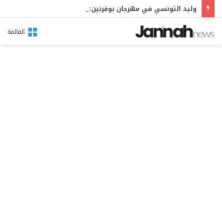
وليد التونسي في مهرجان بوقرنين: سهرة تحتفي بالموروث الشعبي وصالح الفرزيط في البال
القائمة