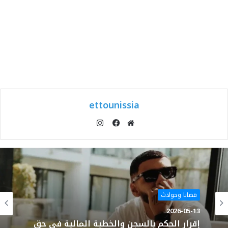
ettounissia
انستقرام
موقع
فيسبوك
الويب
قضايا وحوادث
2026-05-13
إقرار الحكم بالسجن والخطية المالية في حق