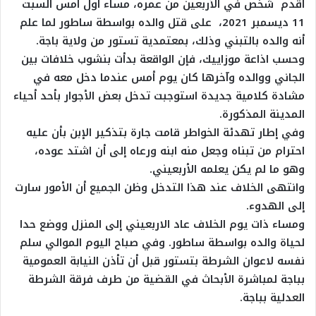
أقدم شخص في الأربعين من عمره، مساء أول أمس السبت
11 ديسمبر 2021، على قتل والده بواسطة ساطور لما علم
أنه والده بالتبني وذلك، بمعتمدية تستور من ولاية باجة.
وحسب اذاعة موزاييك، فإن الواقعة بدأت بنشوب خلافات بين
الجاني ووالده وآخرها كان يوم أمس عندما دخل معه في
مشادة كلامية جديدة استوجبت تدخل بعض الأجوار بأحد أحياء
المدينة المذكورة.
وفي إطار تهدئة الخواطر قامت جارة بتذكير الإبن بأن عليه
احترام من تبناه وجعل منه ابنه ورعاه إلى أن اشتد عوده،
وهو ما لم يكن يعلمه الأربعيني.
وانتهى الخلاف عند هذا التدخل وظن الجميع أن الأمور سارت
إلى الهدوء.
ومساء ذات يوم الخلاف عاد الاربعيني إلى المنزل ووضع حدا
لحياة والده بواسطة ساطور. وفي صباح اليوم الموالي سلم
نفسه لاعوان الشرطة بتستور قبل أن تأذن النيابة العمومية
بباجة لمباشرة الأبحاث في القضية من طرف فرقة الشرطة
العدلية بباجة.