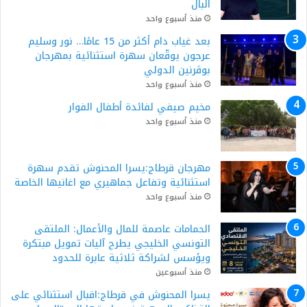
البال
منذ أسبوع واحد
بعد غياب دام أكثر من 15 عامًا… نور وسليم
عرجون يوقّعان سهرة استثنائية بمهرجان
بوڨرنين الدولي
منذ أسبوع واحد
مخيم صيفي لفائدة أطفال الفوار
منذ أسبوع واحد
مهرجان قرطاج:يسرا المحنوش تقدم سهرة
استثنائية وتفاعل جماهيري مع اغانيها الخاصة
منذ أسبوع واحد
الحمامات عاصمة للمال والأعمال: الملتقى
التونسي الخليجي يطرح آليات تمويل مبتكرة
ويؤسس لشراكة ثلاثية عابرة للحدود
منذ أسبوعين
يسرا المحنوش في قرطاج:اقبال استثنائي على