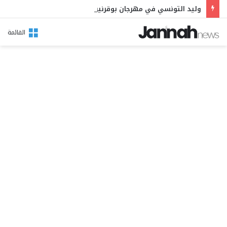
وليد التونسي في مهرجان بوقرنين: سهرة تحتفي بالموروث الشعبي وصالح الفرزيط في البال
القائمة