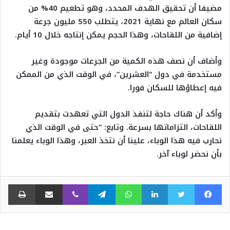
مضيفا أن تحقيق الهدف المحدد، وهو تطعيم 40% من
سكان العالم مع نهاية 2021، يتطلب 550 مليون جرعة
إضافية من اللقاحات، وهذا الحجم يمكن إنتاجه خلال 10 أيام.
وأضاف أن نصف هذه الكمية من الجرعات موجودة وغير
مستخدمة في دول “العشرين”، في الوقت الذي من الممكن
فيه إعطاؤها للسكان فورا.
وأكد أن هناك حاجة لتنفذ الدول التي تعهدت بتقديم
اللقاحات، التزاماتها بسرعة. وتابع: “حتى في الوقت الذي
نحارب فيه هذا الوباء، علينا أن نتخذ العبر، وهذا الوباء يعلمنا
بأن نحضر لوباء آخر.
فيسبوك
تويتر
لينكدإن
واتساب
تيلقرام
ڤايبر
مشاركة عبر البريد
طبا