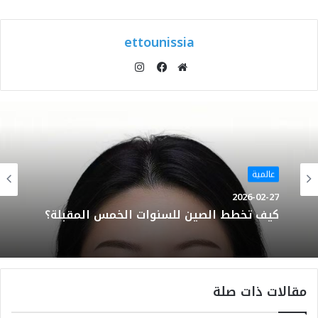
ettounissia
انستقرام
موقع
فيسبوك
الويب
عالمية
2026-02-27
كيف تخطط الصين للسنوات الخمس المقبلة؟
مقالات ذات صلة