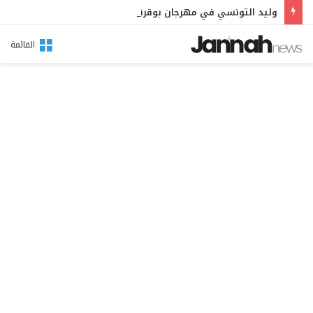
وليد التونسي في مهرجان بوقرنين: سهرة تحتفي بالموروث الشعبي وصالح الفرزيط في البال
القائمة