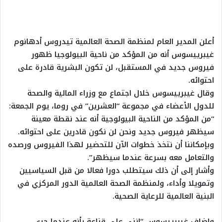
أعلن المدير العام لمنظمة الصحة العالمية تيدروس أدهانوم
غيبرييسوس أنه من المؤكد من ناحية البيولوجيا ظهور
فيروس جديد في المستقبل، لن تكون البشرية قادرة على
احتوائه.
وقال غيبرييسوس خلال اجتماع مع وزراء المالية والصحة
للدول الأعضاء في مجموعة “العشرين” في روما، يوم الجمعة:
“من المؤكد من الناحية البيولوجية أنه عند نقطة معينة
سيظهر فيروس جديد ونحن لن نكون قادرين على احتوائه.
وبإمكاننا أن نتخذ خطوات الآن للتحضير لهذا الفيروس ورصده
والتعامل معه بسرعة عندما سيظهر”.
وأشار إلى أن ذلك سيتطلب دورا فعالا من قبل السياسيين
وتمويلا وأداء، ولمنظمة الصحة العالمية الدور المركزي في
البنية العالمية للرعاية الصحية.
واضاف غيبرييسوس “إنني على قناعة بأنه عندما جرى