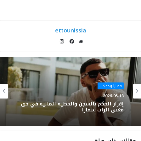
ettounissia
انستقرام
موقع
فيسبوك
الويب
قضايا وحوادث
2026-05-13
إقرار الحكم بالسجن والخطية المالية في حق
مغني الراب سمارا