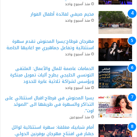
منذ أسبوع واحد
مخيم صيفي لفائدة أطفال الفوار
منذ أسبوع واحد
مهرجان قرطاج:يسرا المحنوش تقدم سهرة
استثنائية وتفاعل جماهيري مع اغانيها الخاصة
منذ أسبوع واحد
الحمامات عاصمة للمال والأعمال: الملتقى
التونسي الخليجي يطرح آليات تمويل مبتكرة
ويؤسس لشراكة ثلاثية عابرة للحدود
منذ أسبوع واحد
يسرا المحنوش في قرطاج:اقبال استثنائي على
التذاكر والسهرة في طريقها الى “الصولد
اوت”.
منذ أسبوعين
أمام شبابيك مغلقة: سهرة استثنائية لوائل
جسّار في افتتاح مهرجان بوقرنين الدولي.