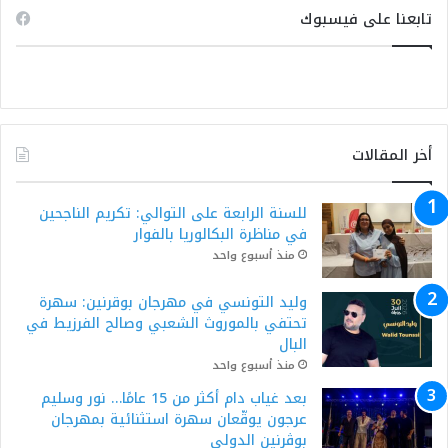
تابعنا على فيسبوك
أخر المقالات
للسنة الرابعة على التوالي: تكريم الناجحين
في مناظرة البكالوريا بالفوار
منذ أسبوع واحد
وليد التونسي في مهرجان بوقرنين: سهرة
تحتفي بالموروث الشعبي وصالح الفرزيط في
البال
منذ أسبوع واحد
بعد غياب دام أكثر من 15 عامًا… نور وسليم
عرجون يوقّعان سهرة استثنائية بمهرجان
بوڨرنين الدولي