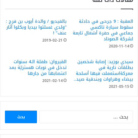
مقالات ذات صلة
العقبة : 9 جرحى في حادثة
بالفيديو / والدة أيوب بن فرج :
سقوط سيارة تاكسي
“ولدي غسلتوا بيديا وبكلوا أثار
جماعي في حفرة أشغال تابعة
عنف” !
لشركة الصوناد
2019-02-21
2020-11-14
سيدي بوزيد: إصابة شخصين
القيروان: طفلة الـ4 سنوات
بطلقات نارية في
تدخل في نوبات هستريّة بعد
معركةاستعملت فيها أسلحة
اغتصابها من جارها
بيضاء وهراوات وبندقية صيد..
2021-02-14
2021-05-15
البحث
عن: