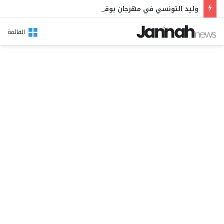
وليد التونسي في مهرجان بوقرنين: سهرة تحتفي بالموروث الشعبي وصالح الفرزيط في البال
القائمة