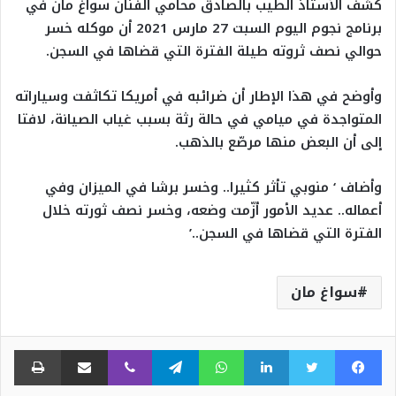
كشف الأستاذ الطيب بالصادق محامي الفنان سواغ مان في
برنامج نجوم اليوم السبت 27 مارس 2021 أن موكله خسر
حوالي نصف ثروته طيلة الفترة التي قضاها في السجن.
وأوضح في هذا الإطار أن ضرائبه في أمريكا تكاثفت وسياراته
المتواجدة في ميامي في حالة رثة بسبب غياب الصيانة، لافتا
إلى أن البعض منها مرصّع بالذهب.
وأضاف ‘ منوبي تأثر كثيرا.. وخسر برشا في الميزان وفي
أعماله.. عديد الأمور أزّمت وضعه، وخسر نصف ثورته خلال
الفترة التي قضاها في السجن..’
سواغ مان
فيسبوك
تويتر
لينكدإن
واتساب
تيلقرام
ڤايبر
مشاركة عبر البريد
طبا