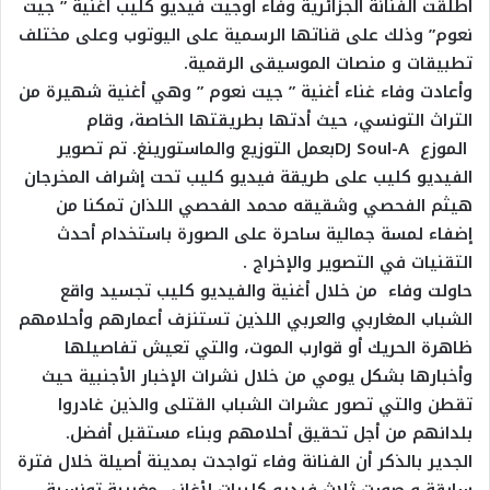
أطلقت الفنانة الجزائرية وفاء أوجيت فيديو كليب أغنية ” جيت
نعوم” وذلك على قناتها الرسمية على اليوتوب وعلى مختلف
تطبيقات و منصات الموسيقى الرقمية.
وأعادت وفاء غناء أغنية ” جيت نعوم ” وهي أغنية شهيرة من
التراث التونسي، حيث أدتها بطريقتها الخاصة، وقام
الموزع DJ Soul-Aبعمل التوزيع والماستورينغ. تم تصوير
الفيديو كليب على طريقة فيديو كليب تحت إشراف المخرجان
هيثم الفحصي وشقيقه محمد الفحصي اللذان تمكنا من
إضفاء لمسة جمالية ساحرة على الصورة باستخدام أحدث
التقنيات في التصوير والإخراج .
حاولت وفاء من خلال أغنية والفيديو كليب تجسيد واقع
الشباب المغاربي والعربي اللذين تستنزف أعمارهم وأحلامهم
ظاهرة الحريك أو قوارب الموت، والتي تعيش تفاصيلها
وأخبارها بشكل يومي من خلال نشرات الإخبار الأجنبية حيث
تقطن والتي تصور عشرات الشباب القتلى والذين غادروا
بلدانهم من أجل تحقيق أحلامهم وبناء مستقبل أفضل.
الجدير بالذكر أن الفنانة وفاء تواجدت بمدينة أصيلة خلال فترة