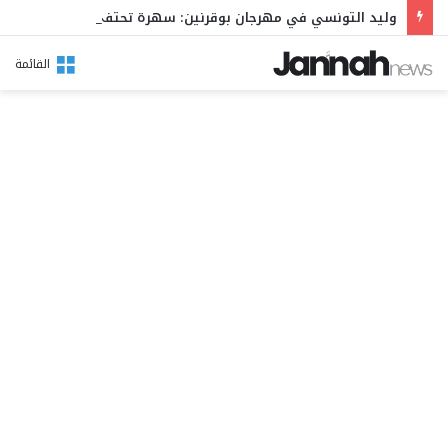
وليد التونسي في مهرجان بوقرنين: سهرة تحتفي بالموروث الشعبي وصالح الفرزيط في البال
القائمة