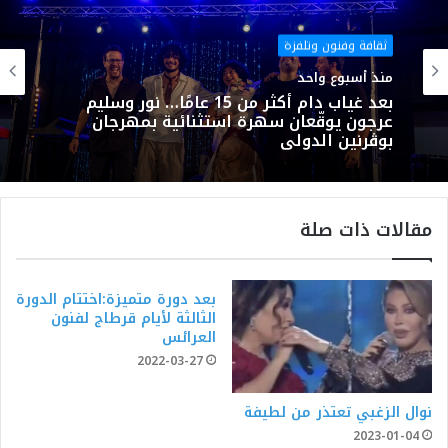
ثقافة وفنون وتلفزة
منذ أسبوع واحد
بعد غياب دام أكثر من 15 عامًا… نور وسليم
عرجون يوقّعان سهرة استثنائية بمهرجان
بوڨرنين الدولي
مقالات ذات صلة
بعد دورة متميزة:اختتام الدورة
الثالثة لأيام قرطاج لفنون
العرائس
2022-03-27
نوال الزغبي تعتذر من لطيفة
2023-01-04