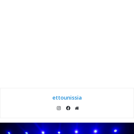
ettounissia
انستقرام
موقع
فيسبوك
الويب