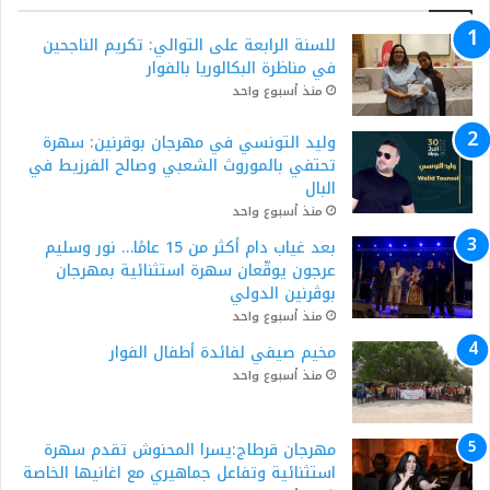
للسنة الرابعة على التوالي: تكريم الناجحين
في مناظرة البكالوريا بالفوار
منذ أسبوع واحد
وليد التونسي في مهرجان بوقرنين: سهرة
تحتفي بالموروث الشعبي وصالح الفرزيط في
البال
منذ أسبوع واحد
بعد غياب دام أكثر من 15 عامًا… نور وسليم
عرجون يوقّعان سهرة استثنائية بمهرجان
بوڨرنين الدولي
منذ أسبوع واحد
مخيم صيفي لفائدة أطفال الفوار
منذ أسبوع واحد
مهرجان قرطاج:يسرا المحنوش تقدم سهرة
استثنائية وتفاعل جماهيري مع اغانيها الخاصة