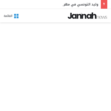
وليد التونسي في مهرجان بوقرنين: سهرة تحتفي بالموروث الشعبي وصالح الفرزيط في البال
القائمة