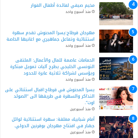
مخيم صيفي لفائدة أطفال الفوار
منذ أسبوع واحد
مهرجان قرطاج:يسرا المحنوش تقدم سهرة
استثنائية وتفاعل جماهيري مع اغانيها الخاصة
منذ أسبوع واحد
الحمامات عاصمة للمال والأعمال: الملتقى
التونسي الخليجي يطرح آليات تمويل مبتكرة
ويؤسس لشراكة ثلاثية عابرة للحدود
منذ أسبوع واحد
يسرا المحنوش في قرطاج:اقبال استثنائي على
التذاكر والسهرة في طريقها الى “الصولد
اوت”.
منذ أسبوعين
أمام شبابيك مغلقة: سهرة استثنائية لوائل
جسّار في افتتاح مهرجان بوقرنين الدولي.
منذ أسبوعين