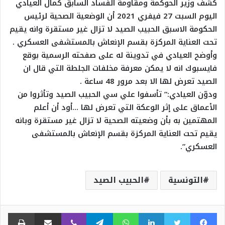
كشف وزير الحوكمة ومقاومة الفساد السابق كمال العيادي
اليوم السبت 27 فيفري 2021 أن الوضعية الصحية لرئيس
الحكومة الاسبق الحبيب الصيد لا تزال غير مستقرة وانه يقيم
تحت العناية المركزة بقسم الإنعاش بالمستشفى العسكري .
وأوضح العيادي في تدوينة له على صفحته الرسمية بوقع
فايسبوك انه لا يمكن معرفة مخلفات الجلطة التي قال ان
الصيد تعرض لها الا بعد مرور 48 ساعة .
ودوّن العيادي:” تأسفوا علي سي الحبيب الصيد وتأثروا من
الأعماق على إثر الوعكة التي تعرض لها …أود أن أعلم
المهتمين به بأن وضعيته الصحية لا تزال غير مستقرة وبانه
يقيم تحت العناية المركزة بقسم الإنعاش بالمستشفى
العسكري”.
التونسية
الحبيب الصيد
فيسبوك
تويتر
لينكدإن
واتساب
تيلقرام
ڤايبر
مشاركة عبر البريد
طبا