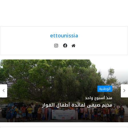
ettounissia
انستقرام
موقع
فيسبوك
الويب
الوطنية
منذ أسبوع واحد
مخيم صيفي لفائدة أطفال الفوار