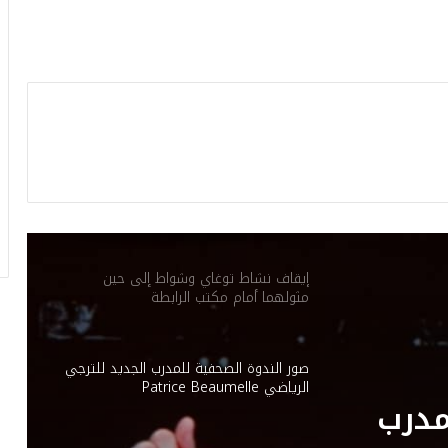
الفريق التركي بوشكتاش لكرة الطائرة يرغب
في انتداب اللاعبة التونسية دعاء الشماخي.
ثورة شعب الإفريقي على لجنة الحكماء: بين
التغيير المنتظر والقطيعة المحتملة
الكنزاري يُقلب الأوراق: تغييرات قوية في
تشكيلة الترجي لحسم معركة صنداونز
إيقاف نشاط توغاي وشواط إلى حين
مثولهما أمام مكتب الرابطة
صور الندوة الصحفية للمدرب الجديد للترجي
الرياضي Patrice Beaumelle
مدرب