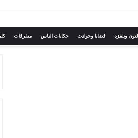
هرجان بوقرنين: سهرة تحتفي بالموروث الشعبي وصالح الفرزيط في البال
فنون وتلفزة
قضايا وحوادث
حكايات الناس
متفرقات
كلم