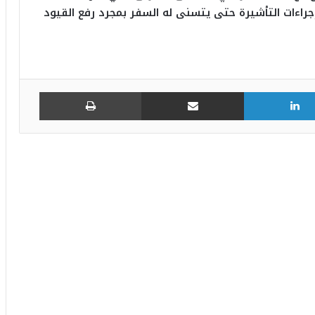
جراءات التأشيرة حتى يتسنى له السفر بمجرد رفع القيود
لينكدإن
مشاركة عبر البريد
طباعة
يوسف سنانة يودع جماهير الافريقي برسالة
مؤثرة
النادي الإفريقي: اتّفاق مع اللاعب حسام بن
علي في انتظار الإمضاء