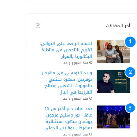
أخر المقالات
للسنة الرابعة على التوالي:
تكريم الناجحين في مناظرة
البكالوريا بالفوار
منذ أسبوع واحد
وليد التونسي في مهرجان
بوقرنين: سهرة تحتفي
بالموروث الشعبي وصالح
الفرزيط في البال
منذ أسبوع واحد
بعد غياب دام أكثر من 15
عامًا… نور وسليم عرجون
يوقّعان سهرة استثنائية
بمهرجان بوڨرنين الدولي
منذ أسبوع واحد