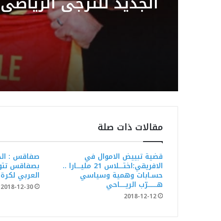
الجديد للترجي الرياضي
Patrice Beaumelle
مقالات ذات صلة
قضية تبييض الاموال في
صفاقس : الج
الافريقي:اختـــلاس 21 مليـــارا ..
بصفاقس تتوج
حسـابات وهمية وسياسي
العربي لكرة ا
هــــــرّب الريــــاحي
2018-12-30
2018-12-12