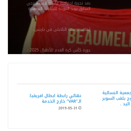
بعد تجربة احترافية فاشلة:لاعب الترجي
السابق يريد العودة للبطولة التونسية
إيقاف يوسف البلايلي في باريس..
دورة كأس كرة القدم للأطفال 2025 :
مدرسة المنصورة بالقيروان تقتلع اللقب
يوسف سنانة يودع جماهير الافريقي برسالة
مؤثرة
معية النسائية
نهائي رابطة ابطال افريقيا:
 بلقب السوبر
الـ”VAR” خارج الخدمة
النادي الإفريقي: اتّفاق مع اللاعب حسام بن
ليد .
علي في انتظار الإمضاء
2019-05-31
الفريق التركي بوشكتاش لكرة الطائرة يرغب