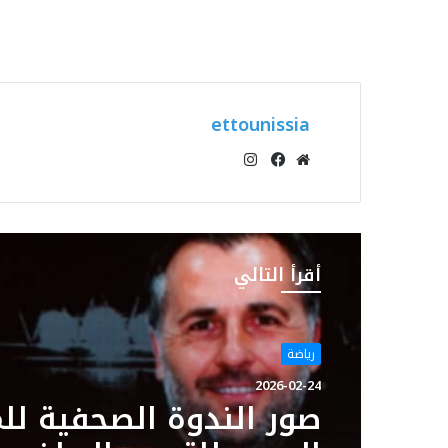
ettounissia
انستقرام
موقع
فيسبوك
الويب
أقرأ التالي
رياضة
2026-02-24
صور الندوة الصحفية لل