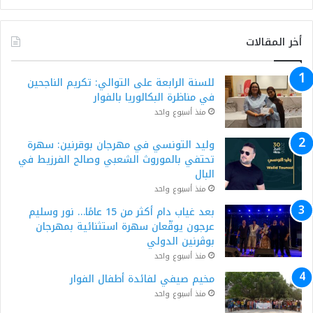
أخر المقالات
للسنة الرابعة على التوالي: تكريم الناجحين
في مناظرة البكالوريا بالفوار
منذ أسبوع واحد
وليد التونسي في مهرجان بوقرنين: سهرة
تحتفي بالموروث الشعبي وصالح الفرزيط في
البال
منذ أسبوع واحد
بعد غياب دام أكثر من 15 عامًا… نور وسليم
عرجون يوقّعان سهرة استثنائية بمهرجان
بوڨرنين الدولي
منذ أسبوع واحد
مخيم صيفي لفائدة أطفال الفوار
منذ أسبوع واحد