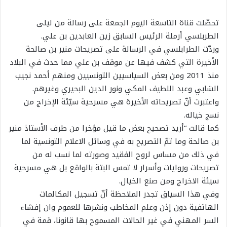
تحصّلت قناة التاسعة اليوم الجمعة على رسالة من ليلى
الطربلسي أرملة الرئيس السابق زين العابدين بن علي.
وردّت الطرابلسي في الرسالة على تصريحات منير بن صالحة
الأخيرة التي كشف فيها عن موقف بن علي مما حدث في البلاد
منذ 2011 ومن بعض السياسيين التونسيين ومنهم أحمد نجيب
الشابي وعبد اللطيف المكي ونور الدين البحيري وغيرهم.
واعتبرت أنّ تصريحاته الأخيرة هي مسرحية سيّئة الإخراج من
نسج خياله.
كما قالت “أريد تصحيح بعض ما قيل مؤخرا من طرف الأستاذ منير
بن صالحة وما تمّ التصريح به في وسائل الاعلام التونسية لما
في ذلك من مساس لروح الفقيد وصورته لما نسب له من
تصريحات وروايات وأسرار لا تمس البتة بالواقع بل هي مسرحية
سيئة الاخراج ومن صنع الخيال.
وفي هذا السياق تجدر الملاحظة أنّ تسجيل المكالمات
الهاتفية دون إذن وعلم المخاطب ونشرها للعموم وان إفشاء
السر المهني في غير الحالات المسموح بها قانونا، قمة في