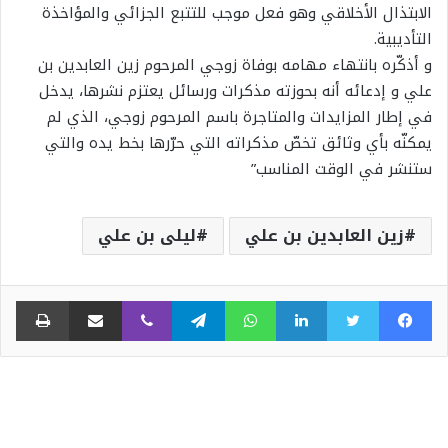
الابتذال الأخلاقي وهو فعل موجب للتتبع الجزائي والمؤاخذة
التأديبية.
و أذكّره بانتهاء مهامه بوفاة زوجي المرحوم زين العابدين بن
علي و إدعائه أنه بحوزته مذكرات ورسائل يعتزم نشرها، يدخل
في إطار المزايدات والمتاجرة باسم المرحوم زوجي، الذي لم
يمكنّه بأي وثائق تخصّ مذكراته التي حرّرها بخط يده والتي
ستنشر في الوقت المناسب”
زين العابدين بن علي
ليلى بن علي
فيسبوك
تويتر
لينكدإن
واتساب
تيلقرام
ڤايبر
مشاركة عبر البريد
طبا