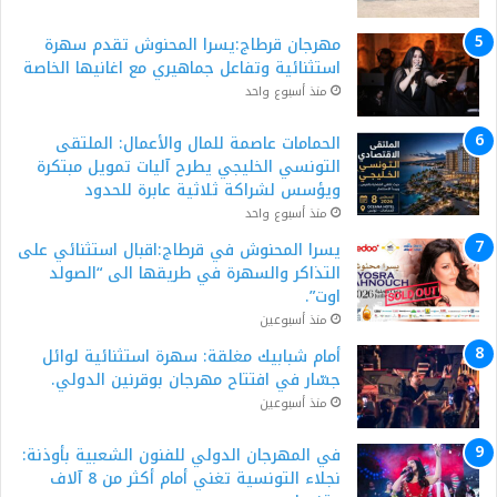
مهرجان قرطاج:يسرا المحنوش تقدم سهرة
استثنائية وتفاعل جماهيري مع اغانيها الخاصة
منذ أسبوع واحد
الحمامات عاصمة للمال والأعمال: الملتقى
التونسي الخليجي يطرح آليات تمويل مبتكرة
ويؤسس لشراكة ثلاثية عابرة للحدود
منذ أسبوع واحد
يسرا المحنوش في قرطاج:اقبال استثنائي على
التذاكر والسهرة في طريقها الى “الصولد
اوت”.
منذ أسبوعين
أمام شبابيك مغلقة: سهرة استثنائية لوائل
جسّار في افتتاح مهرجان بوقرنين الدولي.
منذ أسبوعين
في المهرجان الدولي للفنون الشعبية بأوذنة:
نجلاء التونسية تغني أمام أكثر من 8 آلاف