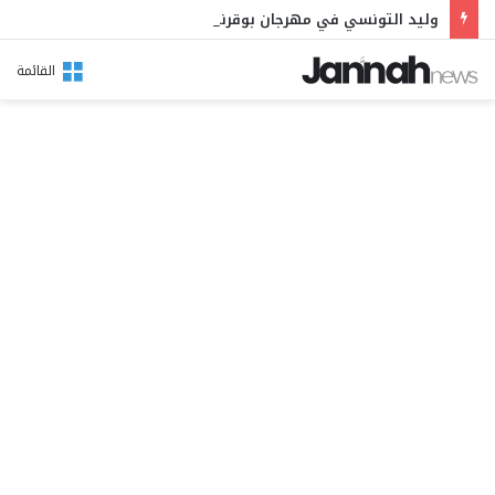
وليد التونسي في مهرجان بوقرنين: سهرة تحتفي بالموروث الشعبي وصالح الفرزيط في البال
القائمة