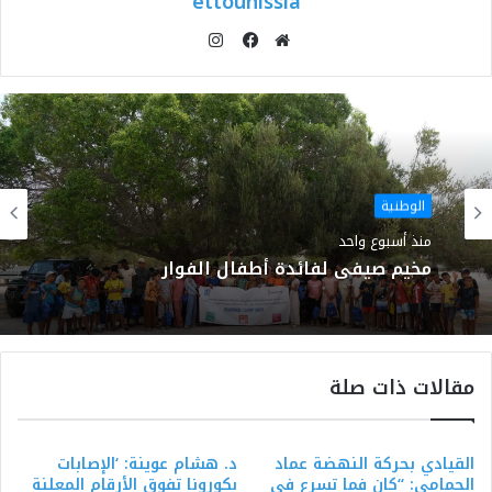
ettounissia
انستقرام
موقع
فيسبوك
الويب
الوطنية
منذ أسبوع واحد
مخيم صيفي لفائدة أطفال الفوار
مقالات ذات صلة
القيادي بحركة النهضة عماد
د. هشام عوينة: ‘الإصابات
الحمامي: “كان فما تسرع في
بكورونا تفوق الأرقام المعلنة