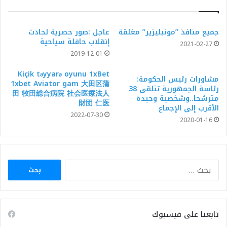
جميع منافذ ”مونبليزير” مغلقة
عاجل :صور حصرية لحادث
إنقلاب حافلة سياحية
2021-02-27
2019-12-01
Kiçik təyyarə oyunu 1xBet
مشاورات رئيس الحكومة:
1xbet Aviator gam 大田区蒲
رئاسة الجمهورية تتلقى 38
田 牧田総合病院 社会医療法人
مترشحا..وشخصية وحيدة
財団 仁医
الأقرب إلى الإجماع
2022-07-30
2020-01-16
البحث
عن:
تابعنا على فيسبوك