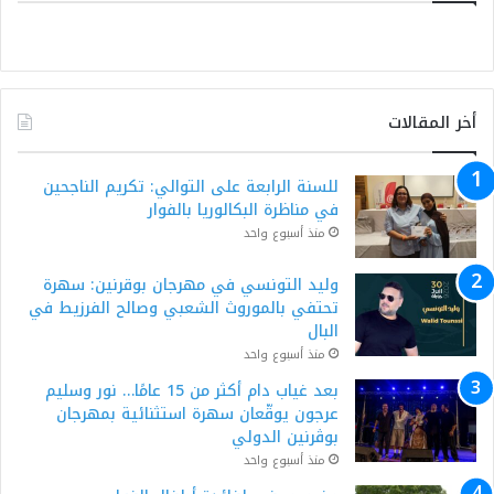
أخر المقالات
للسنة الرابعة على التوالي: تكريم الناجحين
في مناظرة البكالوريا بالفوار
منذ أسبوع واحد
وليد التونسي في مهرجان بوقرنين: سهرة
تحتفي بالموروث الشعبي وصالح الفرزيط في
البال
منذ أسبوع واحد
بعد غياب دام أكثر من 15 عامًا… نور وسليم
عرجون يوقّعان سهرة استثنائية بمهرجان
بوڨرنين الدولي
منذ أسبوع واحد