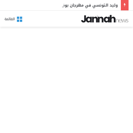
وليد التونسي في مهرجان بوقرنين: سهرة تحتفي بالموروث الشعبي وصالح الفرزيط في البال
القائمة