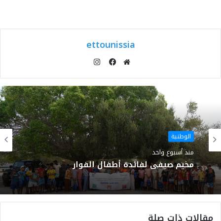
ettounissia
انستقرام
موقع
فيسبوك
الويب
الوطنية
منذ أسبوع واحد
مخيم صيفي لفائدة أطفال الفوار
مقالات ذات صلة