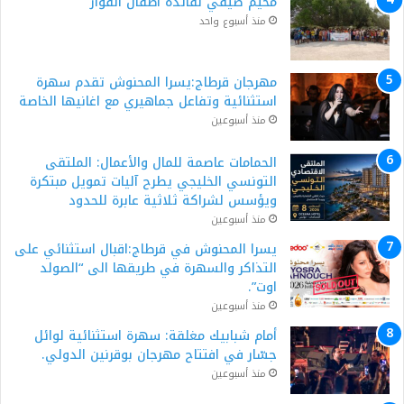
مخيم صيفي لفائدة أطفال الفوار
منذ أسبوع واحد
مهرجان قرطاج:يسرا المحنوش تقدم سهرة
استثنائية وتفاعل جماهيري مع اغانيها الخاصة
منذ أسبوعين
الحمامات عاصمة للمال والأعمال: الملتقى
التونسي الخليجي يطرح آليات تمويل مبتكرة
ويؤسس لشراكة ثلاثية عابرة للحدود
منذ أسبوعين
يسرا المحنوش في قرطاج:اقبال استثنائي على
التذاكر والسهرة في طريقها الى “الصولد
اوت”.
منذ أسبوعين
أمام شبابيك مغلقة: سهرة استثنائية لوائل
جسّار في افتتاح مهرجان بوقرنين الدولي.
منذ أسبوعين