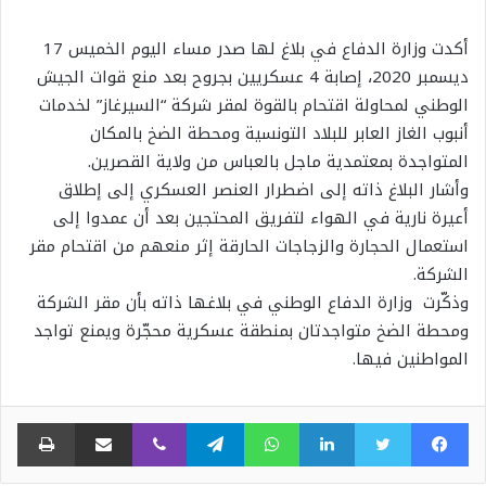
أكدت وزارة الدفاع في بلاغ لها صدر مساء اليوم الخميس 17
ديسمبر 2020، إصابة 4 عسكريين بجروح بعد منع قوات الجيش
الوطني لمحاولة اقتحام بالقوة لمقر شركة “السيرغاز” لخدمات
أنبوب الغاز العابر للبلاد التونسية ومحطة الضخ بالمكان
المتواجدة بمعتمدية ماجل بالعباس من ولاية القصرين.
وأشار البلاغ ذاته إلى اضطرار العنصر العسكري إلى إطلاق
أعيرة نارية في الهواء لتفريق المحتجين بعد أن عمدوا إلى
استعمال الحجارة والزجاجات الحارقة إثر منعهم من اقتحام مقر
الشركة.
وذكّرت وزارة الدفاع الوطني في بلاغها ذاته بأن مقر الشركة
ومحطة الضخ متواجدتان بمنطقة عسكرية محجّرة ويمنع تواجد
المواطنين فيها.
فيسبوك
تويتر
لينكدإن
واتساب
تيلقرام
ڤايبر
مشاركة عبر البريد
طبا