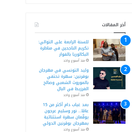
أخر المقالات
للسنة الرابعة على التوالي:
تكريم الناجحين في مناظرة
البكالوريا بالفوار
منذ أسبوع واحد
وليد التونسي في مهرجان
بوقرنين: سهرة تحتفي
بالموروث الشعبي وصالح
الفرزيط في البال
منذ أسبوع واحد
بعد غياب دام أكثر من 15
عامًا… نور وسليم عرجون
يوقّعان سهرة استثنائية
بمهرجان بوڨرنين الدولي
منذ أسبوع واحد