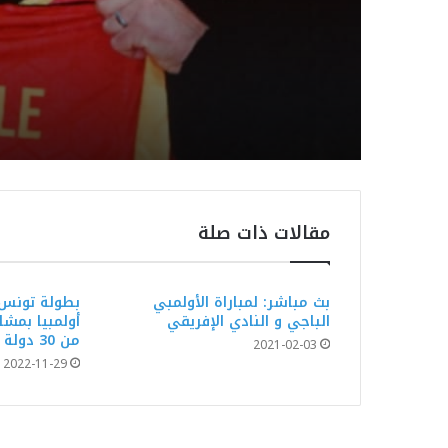
Patrice Beaumelle
مقالات ذات صلة
بث مباشر: لمباراة الأولمبي
بطولة تونس 
الباجي و النادي الإفريقي
أولمبيا بمشا
من 30 دولة
2021-02-03
2022-11-29