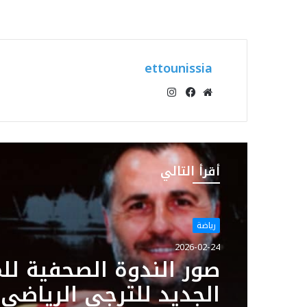
ettounissia
انستقرام
موقع
فيسبوك
الويب
أقرأ التالي
رياضة
2026-02-24
صور الندوة الصحفية لل
الجديد للترجي الرياضي