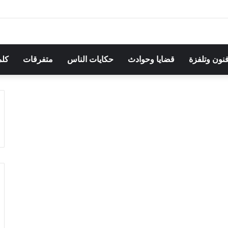
هرجان بوقرنين: سهرة تحتفي بالموروث الشعبي وصالح الفرزيط في البال
فنون وتلفزة
قضايا وحوادث
حكايات الناس
متفرقات
كلم