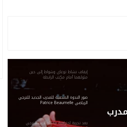
في انتداب اللاعبة التونسية دعاء الشماخي.
ثورة شعب الإفريقي على لجنة الحكماء: بين
التغيير المنتظر والقطيعة المحتملة
الكنزاري يُقلب الأوراق: تغييرات قوية في
تشكيلة الترجي لحسم معركة صنداونز
إيقاف نشاط توغاي وشواط إلى حين
مثولهما أمام مكتب الرابطة
صور الندوة الصحفية للمدرب الجديد للترجي
الرياضي Patrice Beaumelle
مدرب
بعد تجربة احترافية فاشلة:لاعب الترجي