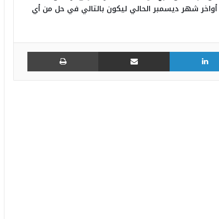
أواخر شهر ديسمبر الحالي ليكون بالتالي في حل من أي
لينكدإن
مشاركة عبر البريد
طباعة
يوسف سنانة يودع جماهير الافريقي برسالة
مؤثرة
النادي الإفريقي: اتّفاق مع اللاعب حسام بن
علي في انتظار الإمضاء
الفريق التركي بوشكتاش لكرة الطائرة يرغب