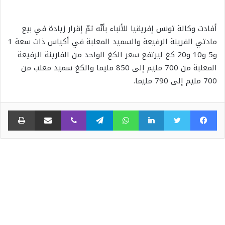
أفادت وكالة تونس إفريقيا للأنباء بأنّه تمّ إقرار زيادة في بيع
مادتي الفرينة الرفيعة والسميد المعلبة في أكياس ذات سعة 1
و5 و10 و20 كغ ليرتفع سعر الكغ الواحد من الفارينة الرفيعة
المعلبة من 700 مليم إلى 850 مليما والكغ سميد معلب من
700 مليم إلى 790 مليما.
فيسبوك
تويتر
لينكدإن
واتساب
تيلقرام
ڤايبر
مشاركة عبر البريد
طبا