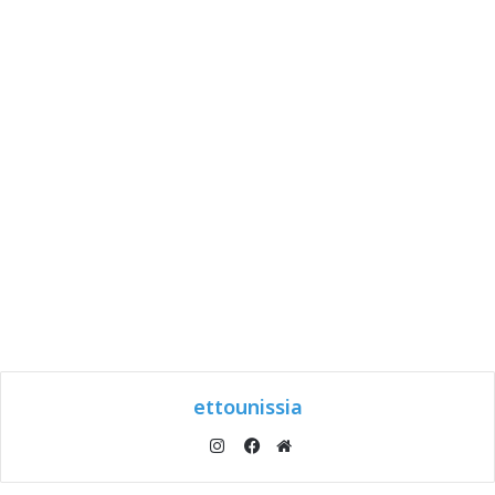
ettounissia
انستقرام
موقع
فيسبوك