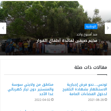
الويب
الوطنية
منذ أسبوع واحد
مخيم صيفي لفائدة أطفال الفوار
مقالات ذات صلة
تونس….نحو فرض إجبارية
مناطق من ولايتي سوسة
الاستظهار بشهادة التلقيح
والمنستير دون تيار كهربائي
لدخول الفضاءات العامة
غدا الأحد
2022-04-02
2021-08-28