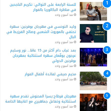
للسنة الرابعة على التوالي: تكريم الناجحين
في مناظرة البكالوريا بالفوار
منذ أسبوع واحد
وليد التونسي في مهرجان بوقرنين: سهرة
تحتفي بالموروث الشعبي وصالح الفرزيط في
البال
منذ أسبوع واحد
بعد غياب دام أكثر من 15 عامًا… نور وسليم
عرجون يوقّعان سهرة استثنائية بمهرجان
بوڨرنين الدولي
منذ أسبوع واحد
مخيم صيفي لفائدة أطفال الفوار
منذ أسبوع واحد
مهرجان قرطاج:يسرا المحنوش تقدم سهرة
استثنائية وتفاعل جماهيري مع اغانيها الخاصة
منذ أسبوع واحد