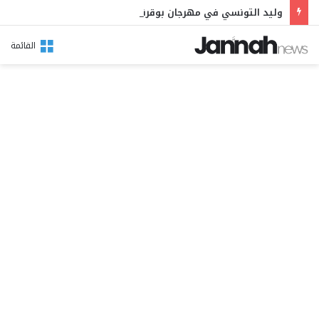
وليد التونسي في مهرجان بوقرنين: سهرة تحتفي بالموروث الشعبي وصالح الفرزيط في البال
القائمة