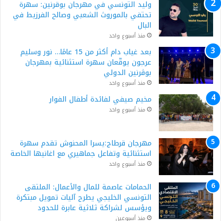
وليد التونسي في مهرجان بوقرنين: سهرة
تحتفي بالموروث الشعبي وصالح الفرزيط في
البال
منذ أسبوع واحد
بعد غياب دام أكثر من 15 عامًا… نور وسليم
عرجون يوقّعان سهرة استثنائية بمهرجان
بوڨرنين الدولي
منذ أسبوع واحد
مخيم صيفي لفائدة أطفال الفوار
منذ أسبوع واحد
مهرجان قرطاج:يسرا المحنوش تقدم سهرة
استثنائية وتفاعل جماهيري مع اغانيها الخاصة
منذ أسبوع واحد
الحمامات عاصمة للمال والأعمال: الملتقى
التونسي الخليجي يطرح آليات تمويل مبتكرة
ويؤسس لشراكة ثلاثية عابرة للحدود
منذ أسبوعين