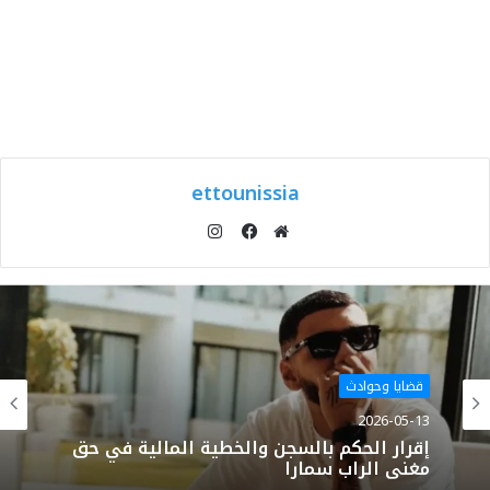
ettounissia
انستقرام
موقع
فيسبوك
الويب
قضايا وحوادث
2026-05-13
إقرار الحكم بالسجن والخطية المالية في حق
مغني الراب سمارا