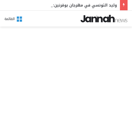
وليد التونسي في مهرجان بوقرنين: سهرة تحتفي بالموروث الشعبي وصالح الفرزيط في البال
القائمة