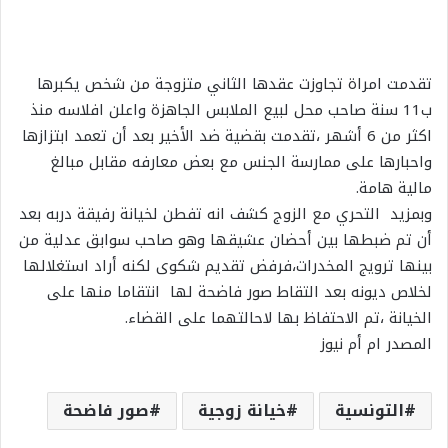
تقدمت امراة تجاوزت عقدها الثاني متزوجة من شخص يكبرها
ب11 سنة صاحب محل لبيع الملابس الجاهزة واعلن افلاسه منذ
اكثر من 6 أشهر ،تقدمت بقضية ضد الأخير بعد أن تعمد ابتزازها
واحبارها على ممارسة الجنس مع بعض معارفه مقابل مبالغ
مالية هامة.
وبمزيد التحري مع الزوج كشف انه تفطن لخيانة رفيقة دربه بعد
أن تم ضبطها بين أحضان عشيقها وهو صاحب سوابق عدلية من
بينها ترويج المخدرات،فرفض تقديم شكوى لكنه أراد استغلالها
لخلاص ديونه بعد التقاط صور فاضحة لها انتقاما منها على
الخيانة ،تم الاحتفاظ بها لاحالتهما على القضاء.
المصدر ام أم نيوز
التونسية
خيانة زوجية
صور فاضحة