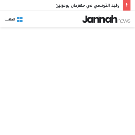
وليد التونسي في مهرجان بوقرنين: سهرة تحتفي بالموروث الشعبي وصالح الفرزيط في البال
القائمة