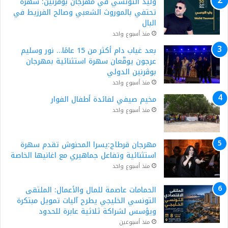
وليد التونسي في مهرجان بوقرنين: سهرة
تحتفي بالموروث الشعبي وصالح الفرزيط في
البال
منذ أسبوع واحد
بعد غياب دام أكثر من 15 عامًا… نور وسليم
عرجون يوقّعان سهرة استثنائية بمهرجان
بوڨرنين الدولي
منذ أسبوع واحد
مخيم صيفي لفائدة أطفال الفوار
منذ أسبوع واحد
مهرجان قرطاج:يسرا المحنوش تقدم سهرة
استثنائية وتفاعل جماهيري مع اغانيها الخاصة
منذ أسبوع واحد
الحمامات عاصمة للمال والأعمال: الملتقى
التونسي الخليجي يطرح آليات تمويل مبتكرة
ويؤسس لشراكة ثلاثية عابرة للحدود
منذ أسبوعين