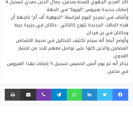
أكد المدير الجهوي للصحة بمدنين، جمال الدين حمدي تسجيل 4
إصابات جديدة بفيروس “كورونا” في الجهة.
وأضاف في تصريح اليوم لمراسلة “الجوهرة أف أم” بالجهة أن
هذه الحالات الجديدة تتوزع كالتالي : حالتان في جزيرة جربة
وحالتان في بن قردان.
وأوضح أيضا أنه سيتم تكثيف التحاليل في محيط الاشخاص
المصابين والذين كانوا على تواصل معهم للحد من انتشار
العدوى.
يذكر أنه تم يوم أمس الخميس تسجيل 5 إصابات بهذا الفيروس
في مدنين.
فيسبوك
تويتر
لينكدإن
واتساب
تيلقرام
ڤايبر
مشاركة عبر البريد
طبا