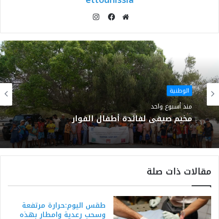
ettounissia
انستقرام
موقع
فيسبوك
الويب
الوطنية
منذ أسبوع واحد
مخيم صيفي لفائدة أطفال الفوار
مقالات ذات صلة
طقس اليوم:حرارة مرتفعة
وسحب رعدية وامطار بهذه