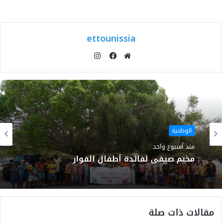
ettounissia
انستقرام
موقع
فيسبوك
الويب
الوطنية
منذ أسبوع واحد
مخيم صيفي لفائدة أطفال الفوار
مقالات ذات صلة