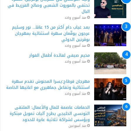
تحتفي بالموروث الشعبي وصالح الفرزيط في
البال
منذ أسبوع واحد
بعد غياب دام أكثر من 15 عامًا… نور وسليم
عرجون يوقّعان سهرة استثنائية بمهرجان
بوڨرنين الدولي
منذ أسبوع واحد
مخيم صيفي لفائدة أطفال الفوار
منذ أسبوع واحد
مهرجان قرطاج:يسرا المحنوش تقدم سهرة
استثنائية وتفاعل جماهيري مع اغانيها الخاصة
منذ أسبوع واحد
الحمامات عاصمة للمال والأعمال: الملتقى
التونسي الخليجي يطرح آليات تمويل مبتكرة
ويؤسس لشراكة ثلاثية عابرة للحدود
منذ أسبوعين