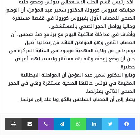
أكد رئيس قسم الطب الاستعجالي بتونس وعضو خلية
مجابهة فيروس كورونا، الدكتور سمير عبد المؤمن، أن الوضع
الصحي للمصاب الأول بفيروس كورونا في قفصة مستقرة
وحاليا يواصل الحجر الصحي بالمستشفى.
وأضاف في مداخلة هاتفية اليوم مع برنامج هنا شمس، أن
المصاب الثاني وهو المواطن العائد من إيطاليا أصيل
بومرداس من ولاية المهدية موجود في العناية المركزة في
حين أن وضع زوجته وشقيقة مستقر وليست لهما أعراض
خطيرة.
وتابع الدكتور سمير عبد المؤمن أن المواطنة الايطالية
المقيمة في تونس حالتها الصحية مستقرة وهي في الحجر
الصحي الذاتي بمنزلها.
يشار إلى أن المصاب السادس بالكورونا عاد إلى فرنسا.
فيسبوك
تويتر
لينكدإن
واتساب
تيلقرام
ڤايبر
مشاركة عبر البريد
طبا