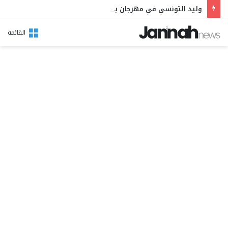
وليد التونسي في مهرجان بوقرنين: سهرة تحتفي بالموروث الشعبي وصالح الفرزيط في البال
القائمة