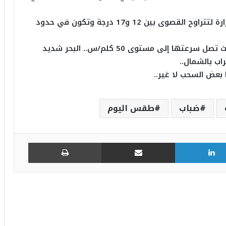
من المتوقع تسجيل ارتفاع طفيف في درجات الحرارة لتتراوح القصوى بين 12 و17 درجة وتكون في حدود
نشاط الرياح يتواصل نسبيا بالسواحل الشرقية حيث تصل سرعتها إلى مستوى 50 كلم/س.. البحر شديد
ب بالشمال..
بعض السحب لا غير..
ضباب
طقس اليوم
لينكدإن
مشاركة عبر البريد
طباعة
طقس الاثنين: ارتفاع في درجات الحرارة
و”شهيلي”في هذه المناطق