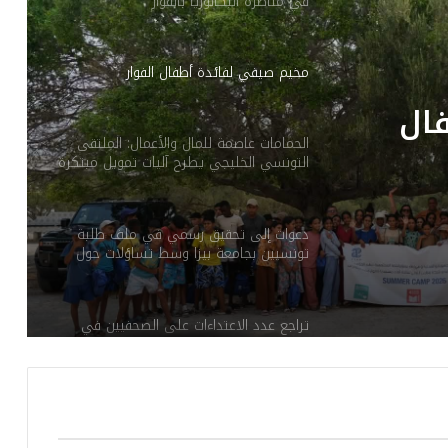
في مناظرة البكالوريا بالفوار
مخيم صيفي لفائدة أطفال الفوار
ال
الحمامات عاصمة للمال والأعمال: الملتقى
التونسي الخليجي يطرح آليات تمويل مبتكرة
ويؤسس لشراكة ثلاثية عابرة للحدود
دعوات إلى تحقيق رسمي في ملف طلبة
تونسيين بجامعة بيزا وسط تساؤلات حول
الإجراءات الإدارية
تراجع عدد الاعتداءات على الصحفيين في
ماي 2026 مؤشرات إيجابية نسبيا وسط
استمرار إشكالات بنيوية
طقس الاثنين: ارتفاع في درجات الحرارة
و”شهيلي”في هذه المناطق