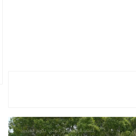
هبات هامة لدعم قطاعات الصحة والثقافة
والشباب و التربية في قبلي
مشروع تزويد العڨلة وخشاب بالماء الصالح
للشراب بين التعطيل الإداري وغضب الأهالي
احتفالات النادي الإفريقي بالبطولة: الداخلية
تعلن عن إجراءات أمنية استثنائية
الصحة العالمية: 7 إجراءات عاجلة للوقاية من
فيروس ‘هانتا’
للسنة الرابعة على التوالي: تكريم الناجحين