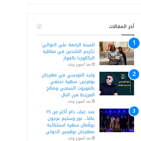
أخر المقالات
للسنة الرابعة على التوالي:
تكريم الناجحين في مناظرة
البكالوريا بالفوار
منذ أسبوع واحد
وليد التونسي في مهرجان
بوقرنين: سهرة تحتفي
بالموروث الشعبي وصالح
الفرزيط في البال
منذ أسبوع واحد
بعد غياب دام أكثر من 15
عامًا… نور وسليم عرجون
يوقّعان سهرة استثنائية
بمهرجان بوڨرنين الدولي
منذ أسبوع واحد