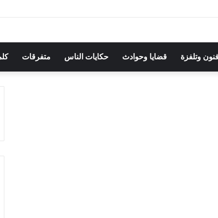
هرجان بوقرنين: سهرة تحتفي بالموروث الشعبي وصالح الفرزيط في البال
فنون وتلفزة
قضايا وحوادث
حكايات الناس
متفرقات
كلم