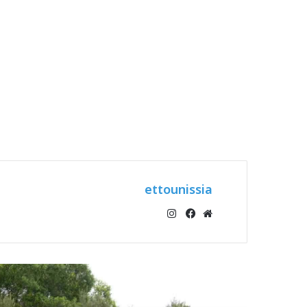
ettounissia
انستقرام
موقع
فيسبوك
الويب
أقرأ التالي